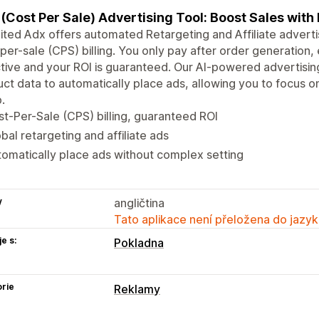
(Cost Per Sale) Advertising Tool: Boost Sales wit
ited Adx offers automated Retargeting and Affiliate adverti
per-sale (CPS) billing. You only pay after order generation,
tive and your ROI is guaranteed. Our AI-powered advertising
ct data to automatically place ads, allowing you to focus o
.
t-Per-Sale (CPS) billing, guaranteed ROI
bal retargeting and affiliate ads
omatically place ads without complex setting
y
angličtina
Tato aplikace není přeložena do jazyk
e s:
Pokladna
rie
Reklamy