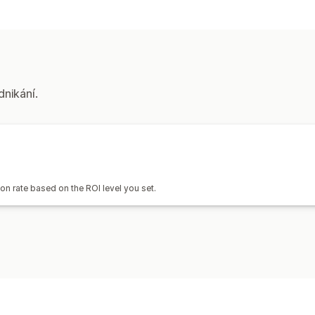
Cílení
Opětovné zacílení
Správa kampaní
Optimalizace pomocí AI
Influenceři a
dnikání.
Analytika výkonu
Atribuce UTM
n rate based on the ROI level you set.