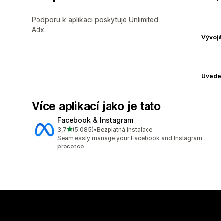
Podporu k aplikaci poskytuje Unlimited
Adx.
Vývojá
Uvede
Více aplikací jako je tato
Facebook & Instagram
z 5 hvězd
3,7
(5 085)
•
Bezplatná instalace
Celkový počet recenzí: 5085
Seamlessly manage your Facebook and Instagram
presence