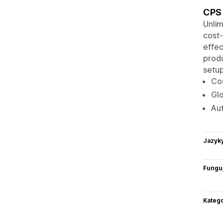
CPS 
Unlim
cost-
effec
produ
setup
Cos
Glo
Aut
Jazyk
Funguj
Katego