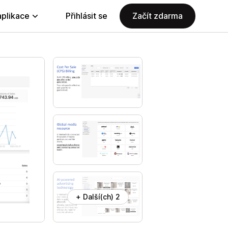
aplikace
Přihlásit se
Začít zdarma
+ Další(ch) 2