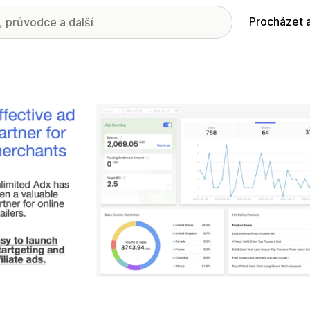
Procházet 
ie propagovaných obrázků