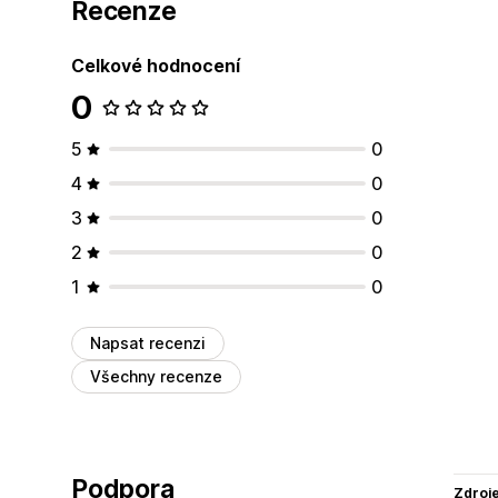
Recenze
Celkové hodnocení
0
5
0
4
0
3
0
2
0
1
0
Napsat recenzi
Všechny recenze
Podpora
Zdroj