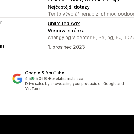
Nejčastější dotazy
Tento vývojář nenabízí přímou podpor
ř
Unlimited Adx
Webová stránka
changying V center B, Beijing, BJ, 10
na
1. prosinec 2023
Google & YouTube
z 5 hvězd
4,5
(5 069)
•
Bezplatná instalace
Celkový počet recenzí: 5069
Drive sales by showcasing your products on Google and
YouTube