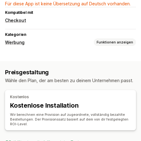
Für diese App ist keine Übersetzung auf Deutsch vorhanden.
Kompatibel mit
Checkout
Kategorien
Werbung
Funktionen anzeigen
Targeting
Retargeting
Preisgestaltung
Kampagnenmanagement
Wähle den Plan, der am besten zu deinem Unternehmen passt.
KI-Optimierung
Influencer:innen und Affiliates
Leistungsanalyse
Kostenlos
Kostenlose Installation
UTM-Zuordnung
Wir berechnen eine Provision auf zugeordnete, vollständig bezahlte
Bestellungen. Der Provisionssatz basiert auf dem von dir festgelegten
ROI-Level.