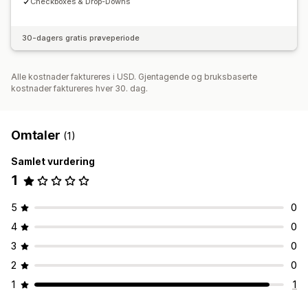
Checkboxes & Drop-Downs
30-dagers gratis prøveperiode
Alle kostnader faktureres i USD. Gjentagende og bruksbaserte
kostnader faktureres hver 30. dag.
Omtaler
(1)
Samlet vurdering
1
5
0
4
0
3
0
2
0
1
1