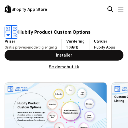
Shopify App Store
Hubify Product Custom Options
Priser
Vurdering
Utvikler
Gratis prøveperiode tilgjengelig
1.0
(1)
Hubify Apps
Installer
Se demobutikk