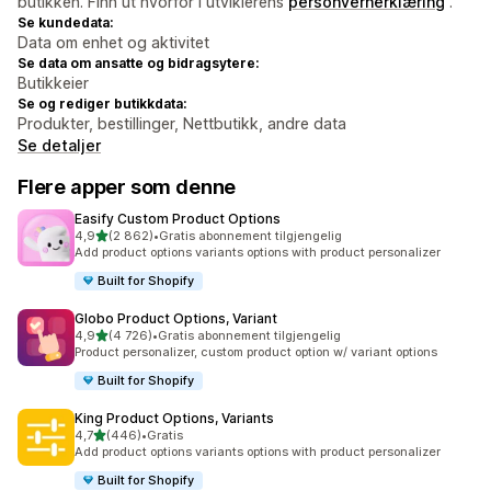
butikken. Finn ut hvorfor i utviklerens
personvernerklæring
.
Se kundedata:
Data om enhet og aktivitet
Se data om ansatte og bidragsytere:
Butikkeier
Se og rediger butikkdata:
Produkter, bestillinger, Nettbutikk, andre data
Se detaljer
Flere apper som denne
Easify Custom Product Options
av 5 stjerner
4,9
(2 862)
•
Gratis abonnement tilgjengelig
Totalt 2862 omtaler
Add product options variants options with product personalizer
Built for Shopify
Globo Product Options, Variant
av 5 stjerner
4,9
(4 726)
•
Gratis abonnement tilgjengelig
Totalt 4726 omtaler
Product personalizer, custom product option w/ variant options
Built for Shopify
King Product Options, Variants
av 5 stjerner
4,7
(446)
•
Gratis
Totalt 446 omtaler
Add product options variants options with product personalizer
Built for Shopify