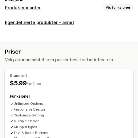
Produktvarianter
Vis funksjoner
Tilpasning
Egendefinerte produkter – annet
Avmerkingsboks
Fargekart
Datoer
Rullegardinmenyer
Filopplasting
Flervalg
Tall
Radioknapper
Tilpasset tekst
Priser
Velg abonnementet som passer best for bedriften din.
Standard
$5.99
/ måned
Funksjoner
Unlimited Options
Responsive Design
Customize Setting
Multiple Choice
All input types
Text & Radio Buttons