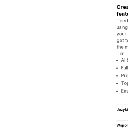
Crea
feat
Tired
using
your 
get t
the m
Tim
Al 
Ful
Pr
Top
Eas
Języki
Współ