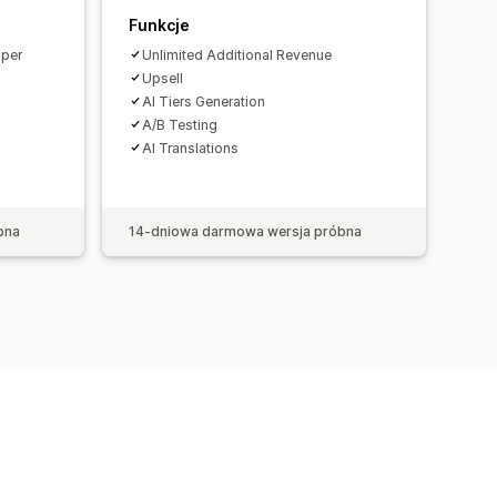
Funkcje
 per
Unlimited Additional Revenue
Upsell
AI Tiers Generation
A/B Testing
AI Translations
bna
14-dniowa darmowa wersja próbna