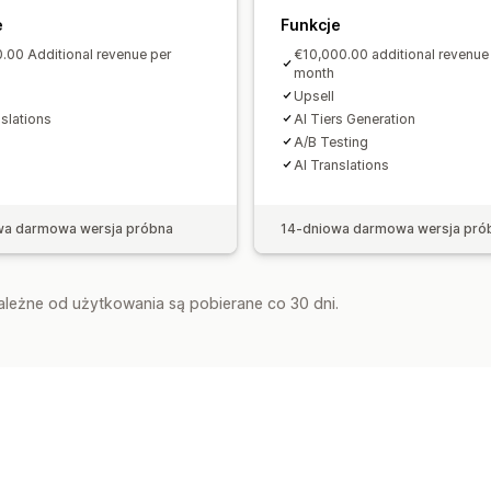
e
Funkcje
.00 Additional revenue per
€10,000.00 additional revenue
month
Upsell
nslations
AI Tiers Generation
A/B Testing
AI Translations
wa darmowa wersja próbna
14-dniowa darmowa wersja pró
zależne od użytkowania są pobierane co 30 dni.