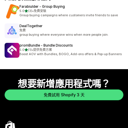
Farabiulder ‑ Group Buying
滿分 5 顆星
5.0
(3)
•
免費安裝
共有 3 則評價
Group buying campaigns where customers invite friends to save
DealTogether
免費
group buying where everyone wins when more people join.
promBundle ‑ Bundle Discounts
滿分 5 顆星
5.0
(1)
•
提供免費方案
共有 1 則評價
Boost AOV with Bundles, BOGO, Add-ons offers & Pop-up Banners
想要新增應用程式嗎？
免費試用 Shopify 3 天