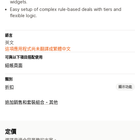
widgets.
Easy setup of complex rule-based deals with tiers and
flexible logic.
語言
英文
這項應用程式尚未翻譯成繁體中文
可與以下項目搭配使用
結帳頁面
類別
折扣
顯示功能
折扣類型
追加銷售和套裝組合 - 其他
買一送一
分層定價
大量購買折扣
數量折扣
百分比折扣
免運費
購物車折扣
禮品
商品搭售
倒數計時器
追加銷售折扣
橫幅
管理折扣
定價
編輯工具
自訂字型
本地化
行銷活動
觸發條件與規則
自動化
選擇最適合您業務的方案。