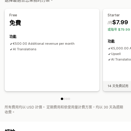
目標設定
分群
篩選
追蹤
分析
A/B 測試
Free
Starter
$7.99
免費
/月
或每年 $79.9
功能
功能
€500.00 Additional revenue per month
€5,000.00 A
AI Translations
Upsell
AI Translati
14 天免費試用
所有費用均以 USD 計價。 定期費用和依使用量計費方案，均以 30 天為週期
收費。