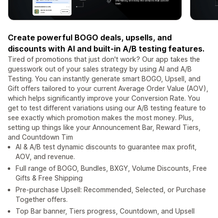
Create powerful BOGO deals, upsells, and
discounts with AI and built-in A/B testing features.
Tired of promotions that just don't work? Our app takes the
guesswork out of your sales strategy by using AI and A/B
Testing. You can instantly generate smart BOGO, Upsell, and
Gift offers tailored to your current Average Order Value (AOV),
which helps significantly improve your Conversion Rate. You
get to test different variations using our A/B testing feature to
see exactly which promotion makes the most money. Plus,
setting up things like your Announcement Bar, Reward Tiers,
and Countdown Tim
Al & A/B test dynamic discounts to guarantee max profit,
AOV, and revenue.
Full range of BOGO, Bundles, BXGY, Volume Discounts, Free
Gifts & Free Shipping
Pre-purchase Upsell: Recommended, Selected, or Purchase
Together offers.
Top Bar banner, Tiers progress, Countdown, and Upsell