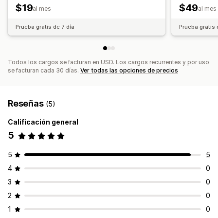
$19
$49
al mes
al mes
Prueba gratis de 7 día
Prueba gratis 
Todos los cargos se facturan en USD. Los cargos recurrentes y por uso
se facturan cada 30 días.
Ver todas las opciones de precios
Reseñas
(5)
Calificación general
5
5
5
4
0
3
0
2
0
1
0