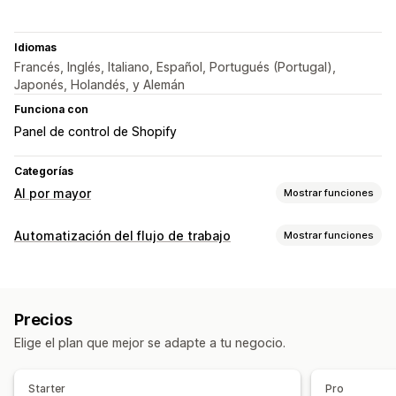
Idiomas
Francés, Inglés, Italiano, Español, Portugués (Portugal),
Japonés, Holandés, y Alemán
Funciona con
Panel de control de Shopify
Categorías
Al por mayor
Mostrar funciones
Administración de pedidos
Automatización del flujo de trabajo
Mostrar funciones
Procesamiento masivo
Sincronización de inventario
Tareas de automatización
Importar y exportar
Niveles de inventario
Etiquetas de productos
Precios
Reabastecimiento de existencias
Elige el plan que mejor se adapte a tu negocio.
Personalización
Datos sincronizados automáticamente
Starter
Pro