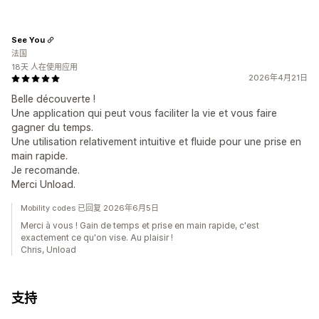
See You
法国
18天 人在使用应用
2026年4月21日
Belle découverte !
Une application qui peut vous faciliter la vie et vous faire
gagner du temps.
Une utilisation relativement intuitive et fluide pour une prise en
main rapide.
Je recomande.
Merci Unload.
Mobility codes 已回复 2026年6月5日
Merci à vous ! Gain de temps et prise en main rapide, c'est
exactement ce qu'on vise. Au plaisir !
Chris, Unload
支持