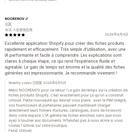
NOORENOV
法国
16天 人在使用应用
2026年6月4日
Excellente application Shopify pour créer des fiches produits
rapidement et efficacement. Très simple d'utilisation, avec une
IA performante et facile à comprendre. Les explications sont
claires à chaque étape, ce qui rend l'expérience fluide et
agréable. Le gain de temps est énorme et la qualité des fiches
générées est impressionnante. Je recommande vivement !
Mobility codes 已回复 2026年6月5日
Merci NOORENOV pour ce retour ! Le gain de temps sur la création de
fiches produits Shopify, c'est exactement pour ça qu'on a construit
Unload. Petite nouveauté qui devrait vous plaire : avec le PIM intégré,
vos fournisseurs et partenaires peuvent maintenant charger
directement leurs fichiers (factures, catalogues, bons de livraison)
dans votre espace. L'IA génère les fiches enrichies sans que vous
ayez à toucher aux documents. N'hésitez pas à nous écrire si vous
voulez l'activer sur votre boutique.
Farid, Unload