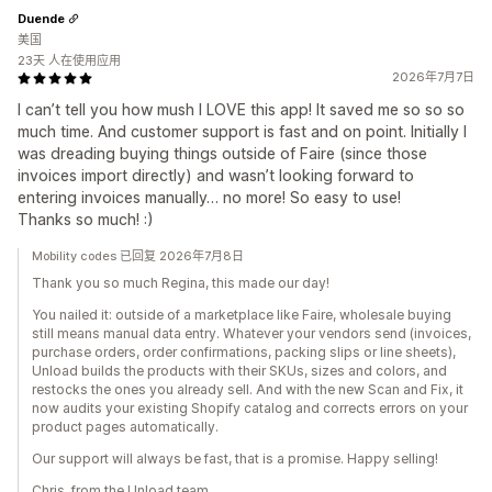
Duende
美国
23天 人在使用应用
2026年7月7日
I can’t tell you how mush I LOVE this app! It saved me so so so
much time. And customer support is fast and on point. Initially I
was dreading buying things outside of Faire (since those
invoices import directly) and wasn’t looking forward to
entering invoices manually… no more! So easy to use!
Thanks so much! :)
Mobility codes 已回复 2026年7月8日
Thank you so much Regina, this made our day!
You nailed it: outside of a marketplace like Faire, wholesale buying
still means manual data entry. Whatever your vendors send (invoices,
purchase orders, order confirmations, packing slips or line sheets),
Unload builds the products with their SKUs, sizes and colors, and
restocks the ones you already sell. And with the new Scan and Fix, it
now audits your existing Shopify catalog and corrects errors on your
product pages automatically.
Our support will always be fast, that is a promise. Happy selling!
Chris, from the Unload team