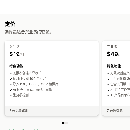
批量处理
库存同步
导入和导出
自动化任务
库存水平
产品标签
库存补货
定价
自定义
选择最适合您业务的套餐。
自动同步数据
入门版
专业版
$19
$49
/月
/月
特色功能
特色功能
无限次创建产品表单
无限次创建产
每月可传输 100 个产品
每月可传输 3
导入 PDF、Excel、CSV 和照片
包含入门版中
AI 扩充：文本、价格、图像
AI 照片工作
重复项检测
AI 产品目录
7 天免费试用
7 天免费试用