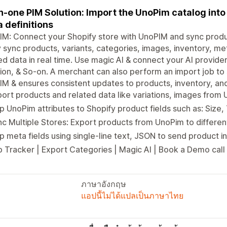
in-one PIM Solution: Import the UnoPim catalog into
 definitions
M: Connect your Shopify store with UnoPIM and sync produ
y sync products, variants, categories, images, inventory, me
ed data in real time. Use magic AI & connect your AI provid
ion, & So-on. A merchant can also perform an import job to 
M & ensures consistent updates to products, inventory, and
ort products and related data like variations, images from 
 UnoPim attributes to Shopify product fields such as: Size, 
c Multiple Stores: Export products from UnoPim to differen
 meta fields using single-line text, JSON to send product in
 Tracker | Export Categories | Magic AI | Book a Demo call 
ภาษาอังกฤษ
แอปนี้ไม่ได้แปลเป็นภาษาไทย