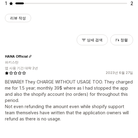
1
2
리뷰 작성
상세 검색
정렬
HANA Official
파키스탄
앱 사용 기간 대략 2년
2023년 6월 27일
BEWARE!! They CHARGE WITHOUT USAGE TOO. They charged
me for 1.5 year; monthly 39$ where as I had stopped the app
and also the shopify account (no orders) for throughout this
period.
Not even refunding the amount even while shopify support
team themselves have written that the application owners will
refund as there is no usage.