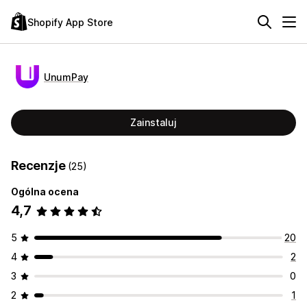
Shopify App Store
UnumPay
Zainstaluj
Recenzje
(25)
Ogólna ocena
4,7
5
20
4
2
3
0
2
1