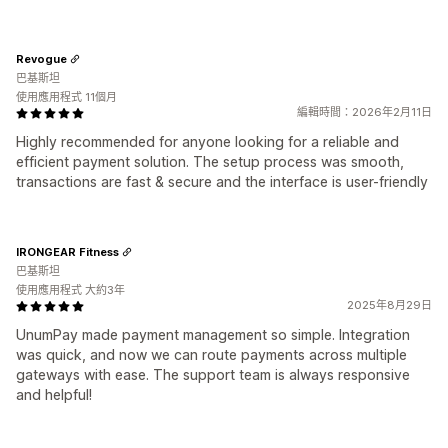
Revogue
巴基斯坦
使用應用程式 11個月
編輯時間：2026年2月11日
Highly recommended for anyone looking for a reliable and
efficient payment solution. The setup process was smooth,
transactions are fast & secure and the interface is user-friendly
IRONGEAR Fitness
巴基斯坦
使用應用程式 大約3年
2025年8月29日
UnumPay made payment management so simple. Integration
was quick, and now we can route payments across multiple
gateways with ease. The support team is always responsive
and helpful!