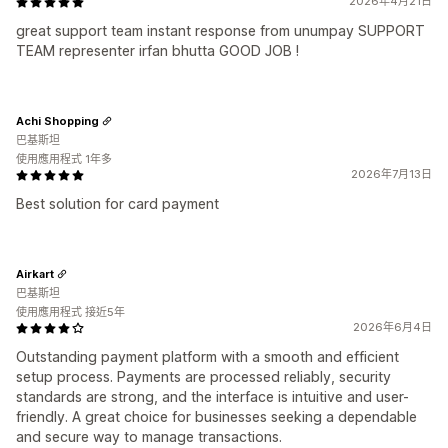
2026年4月21日
great support team instant response from unumpay SUPPORT
TEAM representer irfan bhutta GOOD JOB !
Achi Shopping
巴基斯坦
使用應用程式 1年多
2026年7月13日
Best solution for card payment
Airkart
巴基斯坦
使用應用程式 接近5年
2026年6月4日
Outstanding payment platform with a smooth and efficient
setup process. Payments are processed reliably, security
standards are strong, and the interface is intuitive and user-
friendly. A great choice for businesses seeking a dependable
and secure way to manage transactions.