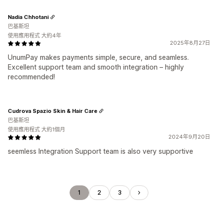
Nadia Chhotani
巴基斯坦
使用應用程式 大約4年
2025年8月27日
UnumPay makes payments simple, secure, and seamless.
Excellent support team and smooth integration – highly
recommended!
Cudrova Spazio Skin & Hair Care
巴基斯坦
使用應用程式 大約1個月
2024年9月20日
seemless Integration Support team is also very supportive
1
2
3