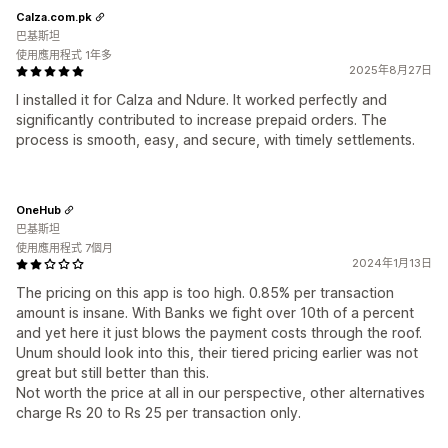
Calza.com.pk
巴基斯坦
使用應用程式 1年多
2025年8月27日
I installed it for Calza and Ndure. It worked perfectly and
significantly contributed to increase prepaid orders. The
process is smooth, easy, and secure, with timely settlements.
OneHub
巴基斯坦
使用應用程式 7個月
2024年1月13日
The pricing on this app is too high. 0.85% per transaction
amount is insane. With Banks we fight over 10th of a percent
and yet here it just blows the payment costs through the roof.
Unum should look into this, their tiered pricing earlier was not
great but still better than this.
Not worth the price at all in our perspective, other alternatives
charge Rs 20 to Rs 25 per transaction only.