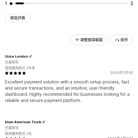
1
2
撰寫評價
調整搜尋範圍
排序
Unze London
巴基斯坦
使用應用程式 5年多
2026年7月1日
Excellent payment solution with a smooth setup process, fast
and secure transactions, and an intuitive, user-friendly
dashboard. Highly recommended for businesses looking for a
reliable and secure payment platform.
khan American Tools
巴基斯坦
使用應用程式 3天