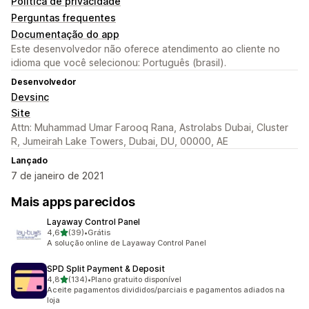
Política de privacidade
Perguntas frequentes
Documentação do app
Este desenvolvedor não oferece atendimento ao cliente no
idioma que você selecionou: Português (brasil).
Desenvolvedor
Devsinc
Site
Attn: Muhammad Umar Farooq Rana, Astrolabs Dubai, Cluster
R, Jumeirah Lake Towers, Dubai, DU, 00000, AE
Lançado
7 de janeiro de 2021
Mais apps parecidos
Layaway Control Panel
de 5 estrelas
4,6
(39)
•
Grátis
39 avaliações ao todo
A solução online de Layaway Control Panel
SPD Split Payment & Deposit
de 5 estrelas
4,8
(134)
•
Plano gratuito disponível
134 avaliações ao todo
Aceite pagamentos divididos/parciais e pagamentos adiados na
loja