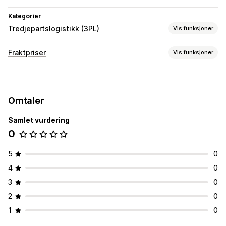
Kategorier
Tredjepartslogistikk (3PL)
Vis funksjoner
Bestillingsadministrering
Fraktpriser
Vis funksjoner
Oppfyllelse
Satsberegning
Transportørbasert
Omtaler
Samlet vurdering
0
5
0
4
0
3
0
2
0
1
0