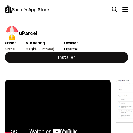
Shopify App Store
uParcel
Priser
Vurdering
Utvikler
Gratis
0.0
(0 Omtaler)
Uparcel
Installer