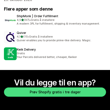
Flere apper som denne
ShipMonk | Order Fulfillment
av 5 stjerner
4,5
(97)
•
Gratis å installere
Totalt 97 omtaler
A modern 3PL for fulfillment, shipping & inventory management.
Quiver
av 5 stjerner
4,1
(11)
•
Gratis å installere
Totalt 11 omtaler
Quiver enables you to provide prime-like delivery. Magic.
Kwik Delivery
Gratis
Your Parcels delivered better, cheaper, Kwiker
Vil du legge til en app?
Prøv Shopify gratis i tre dager