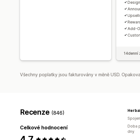
Design
Annou
Upsell
Reward
Add-O
Custo
14denní 
Všechny poplatky jsou fakturovány v měně USD. Opakovan
Recenze
Herbal
(846)
Spojen
Doba p
Celkové hodnocení
dny
4,7