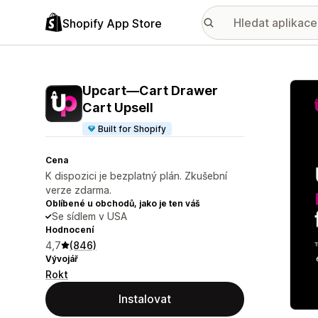
Shopify App Store
Galer
Upcart—Cart Drawer
Cart Upsell
Built for Shopify
Cena
K dispozici je bezplatný plán. Zkušební
verze zdarma.
Oblíbené u obchodů, jako je ten váš
Se sídlem v USA
Hodnocení
4,7
(846)
Vývojář
Rokt
Instalovat