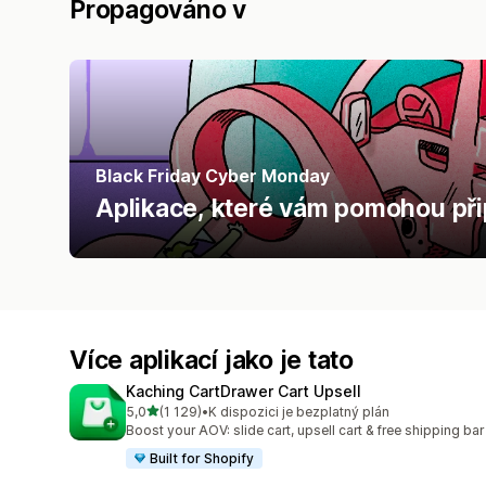
Propagováno v
Black Friday Cyber Monday
Aplikace, které vám pomohou př
Více aplikací jako je tato
Kaching CartDrawer Cart Upsell
z 5 hvězd
5,0
(1 129)
•
K dispozici je bezplatný plán
Celkový počet recenzí: 1129
Boost your AOV: slide cart, upsell cart & free shipping bar
Built for Shopify