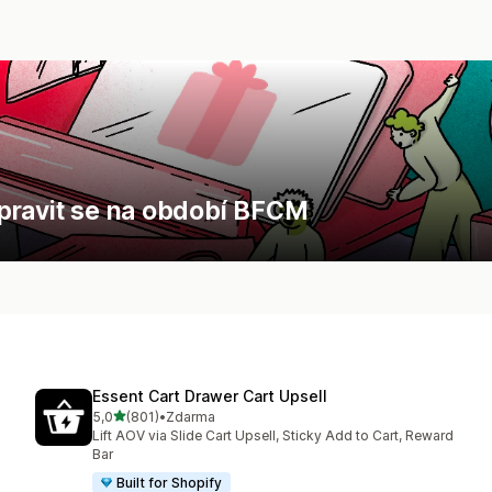
ipravit se na období BFCM
Essent Cart Drawer Cart Upsell
z 5 hvězd
5,0
(801)
•
Zdarma
Celkový počet recenzí: 801
Lift AOV via Slide Cart Upsell, Sticky Add to Cart, Reward
Bar
Built for Shopify