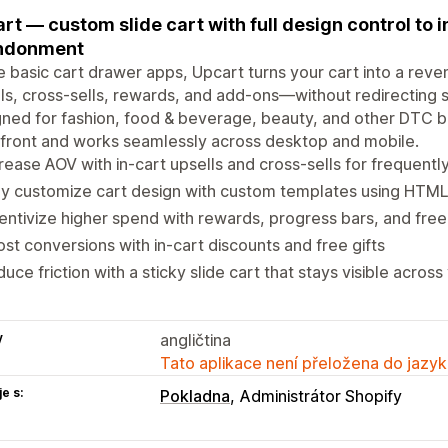
rt — custom slide cart with full design control to
ndonment
e basic cart drawer apps, Upcart turns your cart into a reve
ls, cross-sells, rewards, and add-ons—without redirecting s
ned for fashion, food & beverage, beauty, and other DTC 
front and works seamlessly across desktop and mobile.
rease AOV with in-cart upsells and cross-sells for frequent
ly customize cart design with custom templates using HTM
entivize higher spend with rewards, progress bars, and free
st conversions with in-cart discounts and free gifts
uce friction with a sticky slide cart that stays visible across
y
angličtina
Tato aplikace není přeložena do jazyk
e s:
Pokladna
Administrátor Shopify