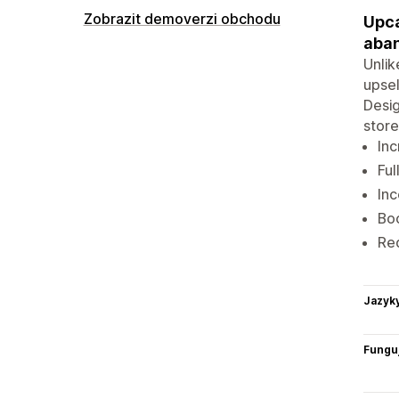
Zobrazit demoverzi obchodu
Upca
aba
Unlik
upsel
Desig
store
Inc
Ful
Inc
Boo
Red
Jazyk
Funguj