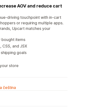
 increase AOV and reduce cart
nue-driving touchpoint with in-cart
hoppers or requiring multiple apps.
brands, Upcart matches your
ly bought items
L, CSS, and JSX
 shipping goals
 your store
a čeština