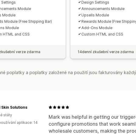
 Settings
Design Settings
ncements Module
Announcements Module
s Module
Upsells Module
s Module (Free Shipping Bar)
Rewards Module (Free Shipping
ns Module
Add-Ons Module
m HTML and CSS
Custom HTML and CSS
zkušební verze zdarma
14denní zkušební verze zdarma
é poplatky a poplatky založené na použití jsou fakturovány každý
 Skin Solutions
é státy
Mark was helpful in getting our trigge
oužívání aplikace: 14
configure promotions that work seamle
wholesale customers, making the proc