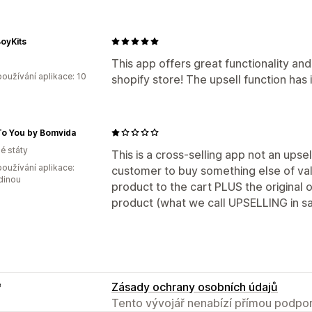
oyKits
This app offers great functionality and
oužívání aplikace: 10
shopify store! The upsell function has 
To You by Bomvida
é státy
This is a cross-selling app not an upse
oužívání aplikace:
customer to buy something else of val
dinou
product to the cart PLUS the original 
product (what we call UPSELLING in sa
e
Zásady ochrany osobních údajů
Tento vývojář nenabízí přímou podpor