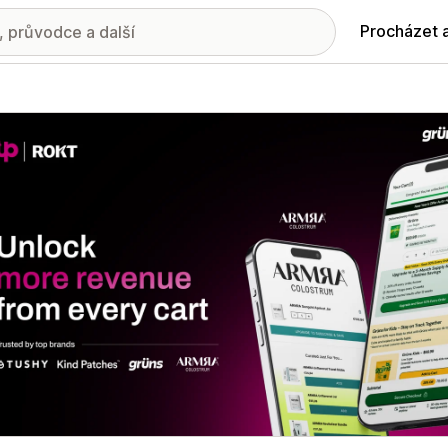
Procházet 
ie propagovaných obrázků