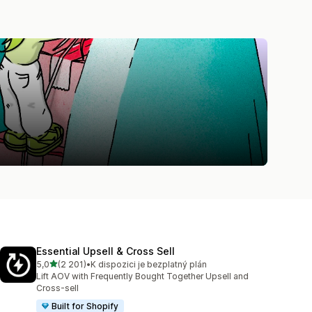
Essential Upsell & Cross Sell
z 5 hvězd
5,0
(2 201)
•
K dispozici je bezplatný plán
Celkový počet recenzí: 2201
Lift AOV with Frequently Bought Together Upsell and
Cross-sell
Built for Shopify