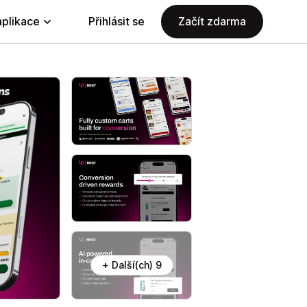
aplikace
Přihlásit se
Začít zdarma
+ Další(ch) 9