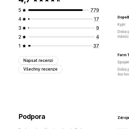
5
779
DopeB
4
17
Kypr
3
9
Doba p
2
4
měsíci
1
37
Farm 
Napsat recenzi
Spojen
Všechny recenze
Doba p
Asi ho
Podpora
Zdroj