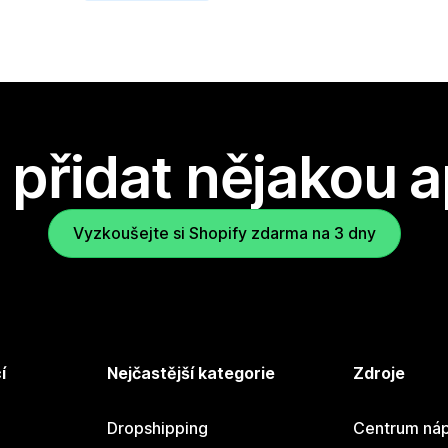
přidat nějakou a
Vyzkoušejte si Shopify zdarma na 3 dny
í
Nejčastější kategorie
Zdroje
Dropshipping
Centrum náp