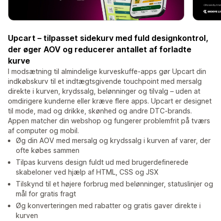
Upcart – tilpasset sidekurv med fuld designkontrol,
der øger AOV og reducerer antallet af forladte
kurve
I modsætning til almindelige kurveskuffe-apps gør Upcart din
indkøbskurv til et indtægtsgivende touchpoint med mersalg
direkte i kurven, krydssalg, belønninger og tilvalg – uden at
omdirigere kunderne eller kræve flere apps. Upcart er designet
til mode, mad og drikke, skønhed og andre DTC-brands.
Appen matcher din webshop og fungerer problemfrit på tværs
af computer og mobil.
Øg din AOV med mersalg og krydssalg i kurven af varer, der
ofte købes sammen
Tilpas kurvens design fuldt ud med brugerdefinerede
skabeloner ved hjælp af HTML, CSS og JSX
Tilskynd til et højere forbrug med belønninger, statuslinjer og
mål for gratis fragt
Øg konverteringen med rabatter og gratis gaver direkte i
kurven