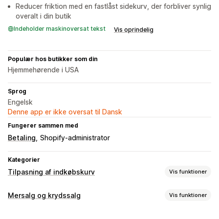
Reducer friktion med en fastlåst sidekurv, der forbliver synlig
overalt i din butik
Indeholder maskinoversat tekst
Vis oprindelig
Populær hos butikker som din
Hjemmehørende i USA
Sprog
Engelsk
Denne app er ikke oversat til Dansk
Fungerer sammen med
Betaling
Shopify-administrator
Kategorier
Tilpasning af indkøbskurv
Vis funktioner
Kurvvisning
Mersalg og krydssalg
Vis funktioner
Annonceringer
Tilpasset stil
Tilpassede regler
Tilpasning