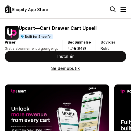
Shopify App Store
Upcart—Cart Drawer Cart Upsell
Built for Shopify
Priser
Bedømmelse
Udvikler
Gratis abonnement tilgængeligt
4,7
(848)
Rokt
Installér
Se demobutik