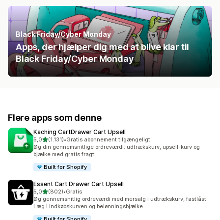
Black Friday/Cyber Monday
Apps, der hjælper dig med at blive klar til
Black Friday/Cyber Monday
Flere apps som denne
Kaching CartDrawer Cart Upsell
ud af 5 stjerner
5,0
(1.131)
•
Gratis abonnement tilgængeligt
1131 anmeldelser i alt
Øg din gennemsnitlige ordreværdi: udtrækskurv, upsell-kurv og
bjælke med gratis fragt
Built for Shopify
Essent Cart Drawer Cart Upsell
ud af 5 stjerner
5,0
(802)
•
Gratis
802 anmeldelser i alt
Øg gennemsnitlig ordreværdi med mersalg i udtrækskurv, fastlåst
Læg i indkøbskurven og belønningsbjælke
Built for Shopify