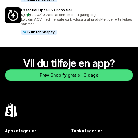
Essential Upsell & Cross Sell
ud af 5 stjerner
5,0
(2.202)
•
Gratis abonnement tilgængeligt
2202 anmeldelser i alt
Løft din AOV med mersalg og krydssalg af produkter, der ofte købes
sammen
Built for Shopify
Vil du tilføje en app?
Prøv Shopify gratis i 3 dage
Appkategorier
Topkategorier