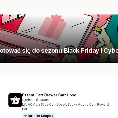
gotować się do sezonu Black Friday i Cy
Essent Cart Drawer Cart Upsell
na 5 gwiazdek
5,0
(801)
•
Gratis
Łączna liczba recenzji: 801
Lift AOV via Slide Cart Upsell, Sticky Add to Cart, Reward
Bar
Built for Shopify