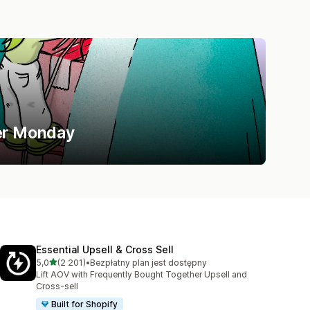
ber Monday
Essential Upsell & Cross Sell
na 5 gwiazdek
5,0
(2 201)
•
Bezpłatny plan jest dostępny
Łączna liczba recenzji: 2201
Lift AOV with Frequently Bought Together Upsell and
Cross-sell
Built for Shopify