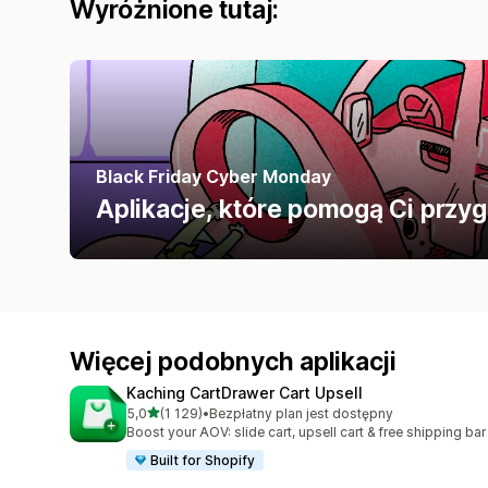
Wyróżnione tutaj:
Black Friday Cyber Monday
Aplikacje, które pomogą Ci przy
Więcej podobnych aplikacji
Kaching CartDrawer Cart Upsell
na 5 gwiazdek
5,0
(1 129)
•
Bezpłatny plan jest dostępny
Łączna liczba recenzji: 1129
Boost your AOV: slide cart, upsell cart & free shipping bar
Built for Shopify