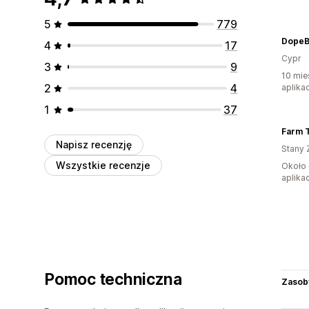
5
779
DopeB
4
17
Cypr
3
9
10 mie
2
4
aplikac
1
37
Farm 
Napisz recenzję
Stany 
Wszystkie recenzje
Około 
aplikac
Pomoc techniczna
Zasob