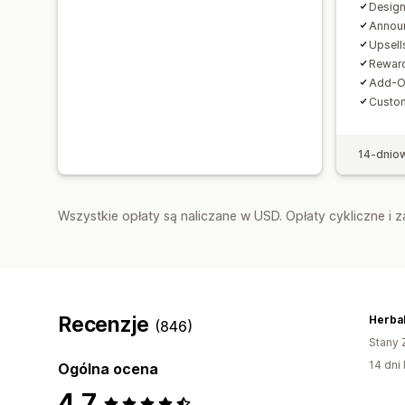
Design
Annou
Upsell
Reward
Add-O
Custo
14-dnio
Wszystkie opłaty są naliczane w USD. Opłaty cykliczne i 
Recenzje
Herbal
(846)
Stany 
14 dni 
Ogólna ocena
4,7