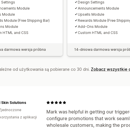
Analizy
 Settings
Design Settings
ncements Module
Announcements Module
Współczynniki klikalności
Współczynn
s Module
Upsells Module
Sugestie optymalizacji
s Module (Free Shipping Bar)
Rewards Module (Free Shipping
ns Module
Add-Ons Module
m HTML and CSS
Custom HTML and CSS
wa darmowa wersja próbna
14-dniowa darmowa wersja pró
zależne od użytkowania są pobierane co 30 dni.
Zobacz wszystkie 
 Skin Solutions
Zjednoczone
Mark was helpful in getting our trigge
korzystania z aplikacji
configure promotions that work seamle
wholesale customers, making the proc