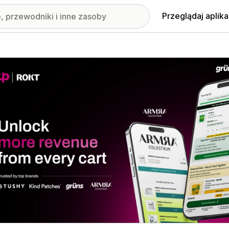
Przeglądaj aplika
nione obrazy w galerii