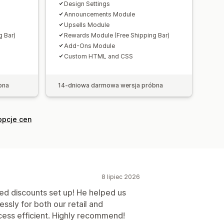
Design Settings
Announcements Module
iki konwersji
Upsells Module
 Bar)
Rewards Module (Free Shipping Bar)
Add-Ons Module
Custom HTML and CSS
bna
14-dniowa darmowa wersja próbna
opcje cen
8 lipiec 2026
red discounts set up! He helped us
ssly for both our retail and
ess efficient. Highly recommend!