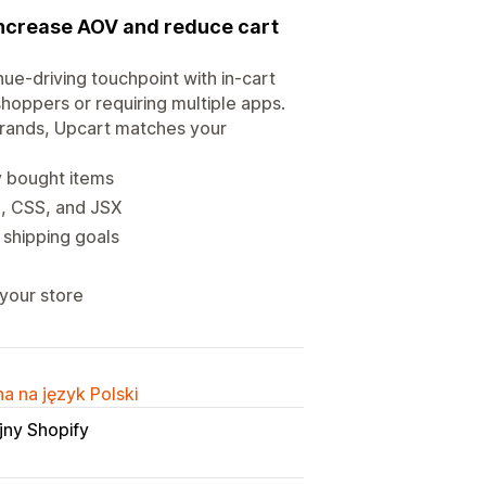
 increase AOV and reduce cart
nue-driving touchpoint with in-cart
hoppers or requiring multiple apps.
brands, Upcart matches your
ly bought items
L, CSS, and JSX
 shipping goals
 your store
a na język Polski
jny Shopify