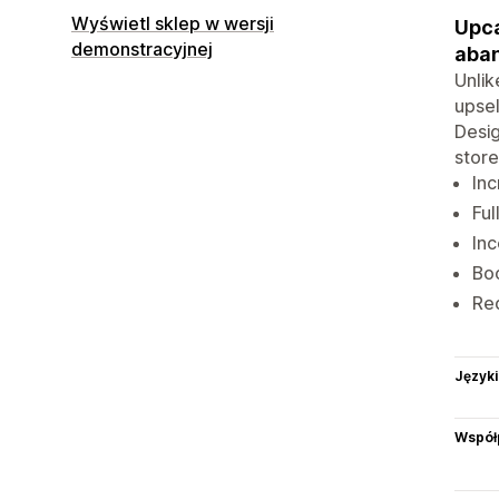
Wyświetl sklep w wersji
Upca
demonstracyjnej
aba
Unlik
upsel
Desig
store
Inc
Ful
Inc
Boo
Red
Języki
Współ