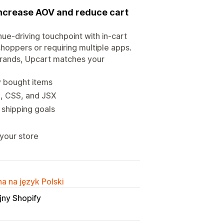
 increase AOV and reduce cart
nue-driving touchpoint with in-cart
hoppers or requiring multiple apps.
brands, Upcart matches your
ly bought items
L, CSS, and JSX
 shipping goals
 your store
a na język Polski
jny Shopify