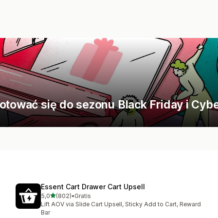
gotować się do sezonu Black Friday i Cy
Essent Cart Drawer Cart Upsell
na 5 gwiazdek
5,0
(802)
•
Gratis
Łączna liczba recenzji: 802
Lift AOV via Slide Cart Upsell, Sticky Add to Cart, Reward
Bar