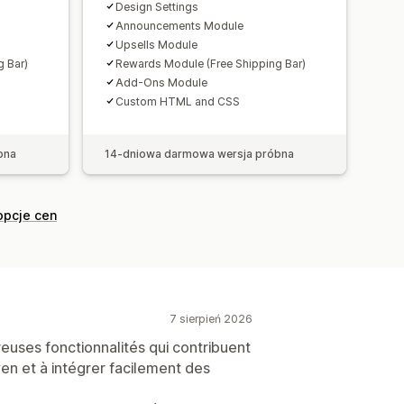
Design Settings
Announcements Module
iki konwersji
Upsells Module
 Bar)
Rewards Module (Free Shipping Bar)
Add-Ons Module
Custom HTML and CSS
bna
14-dniowa darmowa wersja próbna
opcje cen
7 sierpień 2026
euses fonctionnalités qui contribuent
n et à intégrer facilement des