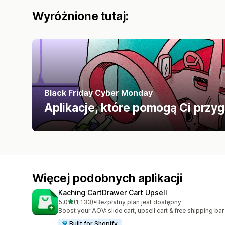
Wyróżnione tutaj:
Black Friday Cyber Monday
Aplikacje, które pomogą Ci przy
Więcej podobnych aplikacji
Kaching CartDrawer Cart Upsell
na 5 gwiazdek
5,0
(1 133)
•
Bezpłatny plan jest dostępny
Łączna liczba recenzji: 1133
Boost your AOV: slide cart, upsell cart & free shipping bar
Built for Shopify