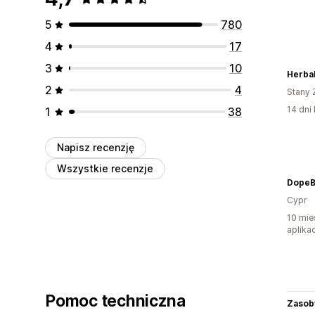
5
780
4
17
3
10
Herbal
2
4
Stany 
14 dni 
1
38
Napisz recenzję
Wszystkie recenzje
DopeB
Cypr
10 mie
aplikac
Pomoc techniczna
Zasob