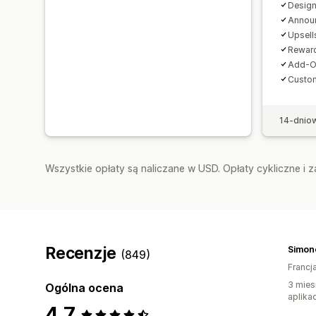
Design
Annou
Upsell
Reward
Add-O
Custo
14-dnio
Wszystkie opłaty są naliczane w USD. Opłaty cykliczne i 
Recenzje
Simon
(849)
Francj
3 mies
Ogólna ocena
aplikac
4,7