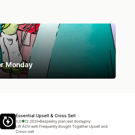
ber Monday
Essential Upsell & Cross Sell
na 5 gwiazdek
5,0
(2 202)
•
Bezpłatny plan jest dostępny
Łączna liczba recenzji: 2202
Lift AOV with Frequently Bought Together Upsell and
Cross-sell