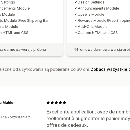
Analizy
 Settings
Design Settings
ncements Module
Announcements Module
Współczynniki klikalności
Współczynn
s Module
Upsells Module
Sugestie optymalizacji
s Module (Free Shipping Bar)
Rewards Module (Free Shipping
ns Module
Add-Ons Module
m HTML and CSS
Custom HTML and CSS
wa darmowa wersja próbna
14-dniowa darmowa wersja pró
zależne od użytkowania są pobierane co 30 dni.
Zobacz wszystkie 
e Mahler
a
Excellente application, avec de nombr
iące korzystania z
réellement à augmenter le panier moye
ji
offres de cadeaux.