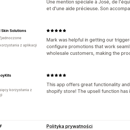
Une mention spéciale à José, de l'équi
et d'une aide précieuse. Son accompag
 Skin Solutions
Zjednoczone
Mark was helpful in getting our trigge
korzystania z aplikacji
configure promotions that work seamle
wholesale customers, making the proc
oyKits
This app offers great functionality and
sięcy korzystania z
shopify store! The upsell function has 
ji
y
Polityka prywatności