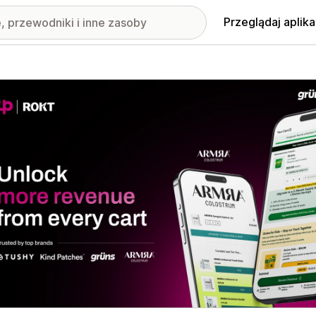
Przeglądaj aplika
nione obrazy w galerii