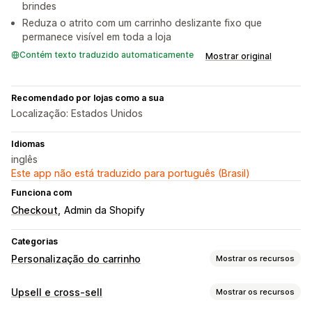
brindes
Reduza o atrito com um carrinho deslizante fixo que
permanece visível em toda a loja
Contém texto traduzido automaticamente
Mostrar original
Recomendado por lojas como a sua
Localização: Estados Unidos
Idiomas
inglês
Este app não está traduzido para português (Brasil)
Funciona com
Checkout
Admin da Shopify
Categorias
Personalização do carrinho
Mostrar os recursos
Exibição do carrinho
Upsell e cross-sell
Mostrar os recursos
Anúncios
Estilos personalizados
Regras personalizadas