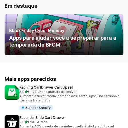
Em destaque
Black Friday Cyber Monday
Apps para ajudar você a se preparar para a
temporada da BFCM
Mais apps parecidos
Kaching CartDrawer Cart Upsell
de 5 estrelas
5,0
(1.127)
•
Plano gratuito disponível
1127 avaliações ao todo
Aumente o ticket médio: carrinho deslizante, upsell no carrinho e
barra de frete grátis
Built for Shopify
Essential Slide Cart Drawer
de 5 estrelas
5,0
(790)
•
Grátis
790 avaliações ao todo
Aumente AOV gaveta de carrinho upsells & sticky add to cart