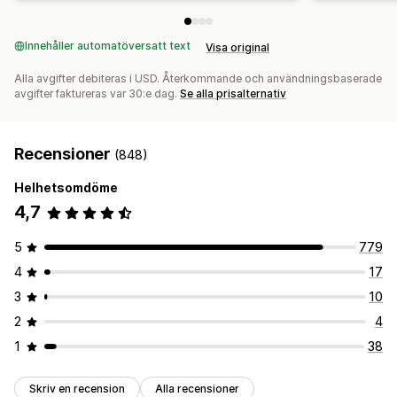
Innehåller automatöversatt text
Visa original
Alla avgifter debiteras i USD. Återkommande och användningsbaserade
avgifter faktureras var 30:e dag.
Se alla prisalternativ
Recensioner
(848)
Helhetsomdöme
4,7
5
779
4
17
3
10
2
4
1
38
Skriv en recension
Alla recensioner