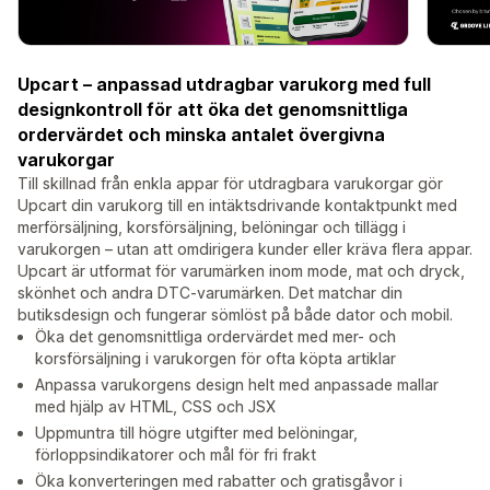
Upcart – anpassad utdragbar varukorg med full
designkontroll för att öka det genomsnittliga
ordervärdet och minska antalet övergivna
varukorgar
Till skillnad från enkla appar för utdragbara varukorgar gör
Upcart din varukorg till en intäktsdrivande kontaktpunkt med
merförsäljning, korsförsäljning, belöningar och tillägg i
varukorgen – utan att omdirigera kunder eller kräva flera appar.
Upcart är utformat för varumärken inom mode, mat och dryck,
skönhet och andra DTC-varumärken. Det matchar din
butiksdesign och fungerar sömlöst på både dator och mobil.
Öka det genomsnittliga ordervärdet med mer- och
korsförsäljning i varukorgen för ofta köpta artiklar
Anpassa varukorgens design helt med anpassade mallar
med hjälp av HTML, CSS och JSX
Uppmuntra till högre utgifter med belöningar,
förloppsindikatorer och mål för fri frakt
Öka konverteringen med rabatter och gratisgåvor i