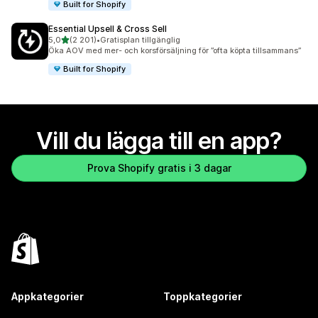
Built for Shopify
Essential Upsell & Cross Sell
av 5 stjärnor
5,0
(2 201)
•
Gratisplan tillgänglig
2201 recensioner totalt
Öka AOV med mer- och korsförsäljning för ”ofta köpta tillsammans”
Built for Shopify
Vill du lägga till en app?
Prova Shopify gratis i 3 dagar
Appkategorier
Toppkategorier