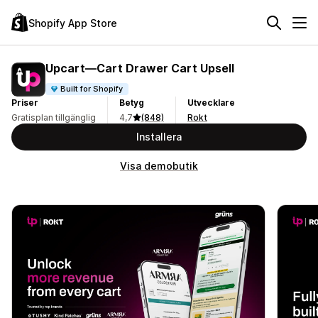
Shopify App Store
Upcart—Cart Drawer Cart Upsell
Built for Shopify
Priser
Betyg
Utvecklare
Gratisplan tillgänglig
4,7
(848)
Rokt
Installera
Visa demobutik