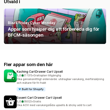
Utvald i
Black Friday Cyber Monday
Appar som hjälper dig att förbereda dig för
BFCM-säsongen
Fler appar som den här
Kaching CartDrawer Cart Upsell
av 5 stjärnor
5,0
(1 131)
•
Gratisplan tillgänglig
1131 recensioner totalt
Öka genomsnittligt ordervärde: utdragbar varukorg, merförsäljning
och mätare för fri frakt
Built for Shopify
Essent Cart Drawer Cart Upsell
av 5 stjärnor
5,0
(802)
•
Gratis
802 recensioner totalt
Öka AOV med varukorgslåda upsells & sticky add to cart