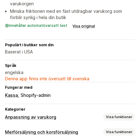
varukorgen
Minska friktionen med en fäst utdragbar varukorg som
förblir synlig i hela din butik
Innehåller automatöversatt text
Visa original
Populärt i butiker som din
Baserat i USA
Språk
engelska
Denna app finns inte översatt till svenska
Fungerar med
Kassa
Shopify-admin
Kategorier
Anpassning av varukorg
Visa funktioner
Varukorgsvisning
Merförsäljning och korsförsäljning
Visa funktioner
Meddelanden
Anpassade stilar
Anpassade regler