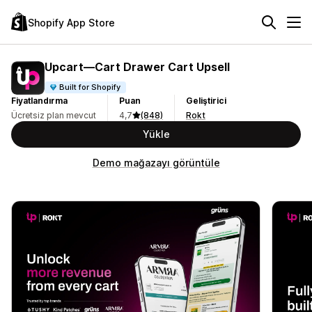
Shopify App Store
Upcart—Cart Drawer Cart Upsell
Built for Shopify
Fiyatlandırma
Puan
Geliştirici
Ücretsiz plan mevcut
4,7
(848)
Rokt
Yükle
Demo mağazayı görüntüle