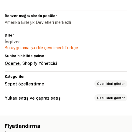
Benzer mağazalarda popüler
Amerika Birleşik Devletleri merkezli
Diller
İngilizce
Bu uygulama şu dile çevrilmedi:Türkçe
Şunlarla birlikte çalışır:
Ödeme
Shopify Yöneticisi
Kategoriler
Sepet özelleştirme
Özellikleri göster
Sepet ekranı
Yukarı satış ve çapraz satış
Özellikleri göster
Duyurular
Özel stiller
Özel kurallar
Özel HTML
Özel CSS
Özelleştirme
İndirim alanları
Promosyonlar
Mobil duyarlı
Sepetten yukarı satış
Duyuru çubuğu
İlerleme çubuğu
Sepet çekmecesi
Sabit sepet
Geri sayım sayaçları
Fiyatlandırma
Tek tıklamalı eklentiler
Sabit sepet
Sepet çekmecesi
Yukarı satış