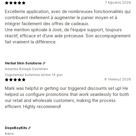
7 Ağustos 2026
Excellente application, avec de nombreuses fonctionnalités qui
contribuent réellement à augmenter le panier moyen et à
intégrer facilement des offres de cadeaux.
Une mention spéciale à José, de l'équipe support, toujours
réactif, efficace et d'une aide précieuse. Son accompagnement
fait vraiment la différence.
Herbal Skin Solutions
Amerika Birleşik Devletleri
Uygulamayı kullanma süresi:14 gün
8 Temmuz 2026
Mark was helpful in getting our triggered discounts set up! He
helped us configure promotions that work seamlessly for both
our retail and wholesale customers, making the process
efficient. Highly recommend!
DopeBoyKits
Kıbrıs