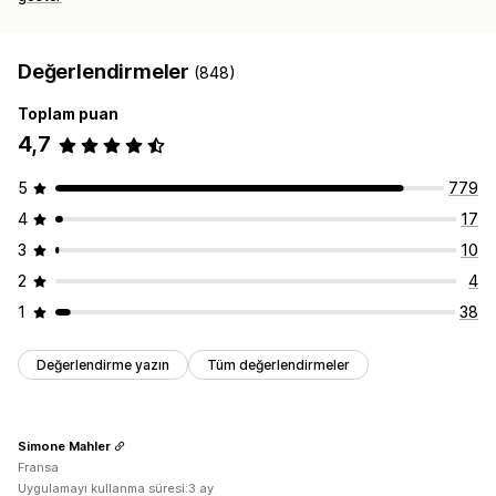
Değerlendirmeler
(848)
Toplam puan
4,7
5
779
4
17
3
10
2
4
1
38
Değerlendirme yazın
Tüm değerlendirmeler
Simone Mahler
Fransa
Uygulamayı kullanma süresi:3 ay