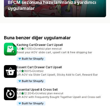
BFCM sezonuna hazırlanmanıza yardımcı
uygulamalar
Buna benzer diğer uygulamalar
Kaching CartDrawer Cart Upsell
5 yıldız üzerinden
5,0
(1.135)
•
Ücretsiz plan mevcut
toplam 1135 değerlendirme
Boost your AOV: slide cart, upsell cart & free shipping bar
Built for Shopify
Essent Cart Drawer Cart Upsell
5 yıldız üzerinden
5,0
(801)
•
Ücretsiz
toplam 801 değerlendirme
Lift AOV via Slide Cart Upsell, Sticky Add to Cart, Reward Bar
Built for Shopify
Essential Upsell & Cross Sell
5 yıldız üzerinden
5,0
(2.204)
•
Ücretsiz plan mevcut
toplam 2204 değerlendirme
Lift AOV with Frequently Bought Together Upsell and Cross-sell
Built for Shopify