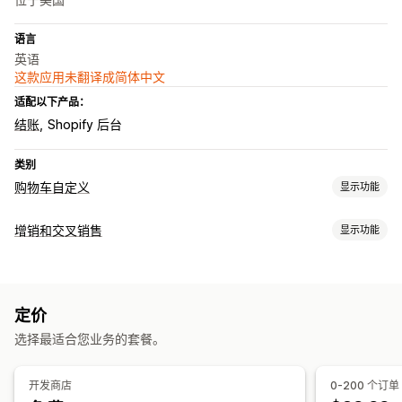
语言
英语
这款应用未翻译成简体中文
适配以下产品：
结账
Shopify 后台
类别
购物车自定义
显示功能
购物车显示
增销和交叉销售
显示功能
公告
自定义样式
自定义规则
自定义 HTML
自定义 CSS
自定义
折扣字段
促销
自动适应移动设备
购物车抽屉
粘性购物车
购物车增销
公告栏
进度条
一键附加服务
粘性购物车
倒数计时器
定价
购物车抽屉
自定义 CSS
自定义 HTML
多币种
多语言
增销
选择最适合您业务的套餐。
自定义规则
产品推荐
多买多省
免运费
组合购买
运输进度条
奖励兑换
优惠和建议
分级奖励
免费赠品
开发商店
0-200 个订单
保修
运输保护
免费赠品
免运费
附加产品
产品推荐
组合购买