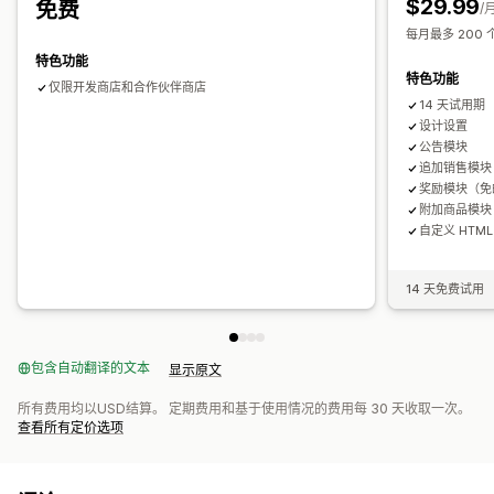
$29.99
免费
/
结账自定义
数量折扣
批量折扣
分层折扣
AI 建议
订阅升级
优先处理
每月最多 200
自定义备注
自动折扣
付款方式规则
跳到结账
多语言
特色功能
分析
特色功能
仅限开发商店和合作伙伴商店
点击率
转化率
优化建议
14 天试用期
设计设置
公告模块
追加销售模块
奖励模块（免
附加商品模块
自定义 HTML
14 天免费试用
包含自动翻译的文本
显示原文
所有费用均以USD结算。 定期费用和基于使用情况的费用每 30 天收取一次。
查看所有定价选项