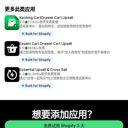
更多此类应用
Kaching CartDrawer Cart Upsell
星（满分 5 星）
5.0
(1,142)
•
提供免费套餐
总共 1142 条评论
提高客单价：滑动购物车、追加销售购物车和免邮栏
Built for Shopify
Essent Cart Drawer Cart Upsell
星（满分 5 星）
5.0
(808)
•
免费
总共 808 条评论
通过侧滑购物车追加销售、悬浮“加入购物车”和奖励栏提升客单价
Built for Shopify
Essential Upsell & Cross Sell
星（满分 5 星）
5.0
(2,209)
•
提供免费套餐
总共 2209 条评论
通过“经常一起购买”向上销售和交叉销售提高客单价
Built for Shopify
想要添加应用？
免费试用 Shopify 3 天