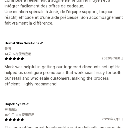
contribuent réellement à augmenter le panier moyen et à
intégrer facilement des offres de cadeaux.
Une mention spéciale à José, de l'équipe support, toujours
réactif, efficace et d'une aide précieuse. Son accompagnement
fait vraiment la différence.
Herbal Skin Solutions
美国
14天 人在使用应用
2026年7月8日
Mark was helpful in getting our triggered discounts set up! He
helped us configure promotions that work seamlessly for both
our retail and wholesale customers, making the process
efficient. Highly recommend!
DopeBoyKits
塞浦路斯
10个月 人在使用应用
2026年7月3日
This app offers great functionality and is definetly an upgrade