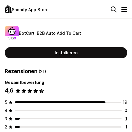
Shopify App Store
BotCart: B2B Auto Add To Cart
Installieren
Rezensionen
(21)
Gesamtbewertung
4,6
5
19
4
0
3
1
2
1