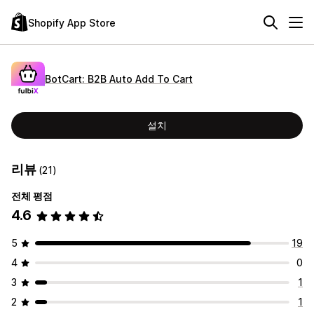
Shopify App Store
BotCart: B2B Auto Add To Cart
설치
리뷰
(21)
전체 평점
4.6
5
19
4
0
3
1
2
1