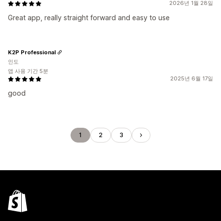
2026년 1월 28일
Great app, really straight forward and easy to use
K2P Professional
인도
앱 사용 기간 5분
2025년 6월 17일
good
1
2
3