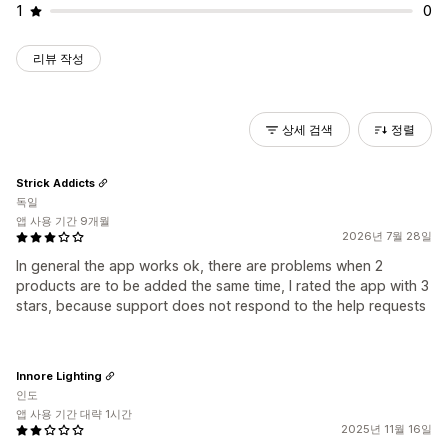
1
0
리뷰 작성
상세 검색
정렬
Strick Addicts
독일
앱 사용 기간 9개월
2026년 7월 28일
In general the app works ok, there are problems when 2
products are to be added the same time, I rated the app with 3
stars, because support does not respond to the help requests
Innore Lighting
인도
앱 사용 기간 대략 1시간
2025년 11월 16일