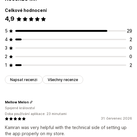
Celkové hodnocení
4,9
5
29
4
2
3
0
2
0
1
2
Napsat recenzi
Všechny recenze
Mellow Melon
Spojené království
Doba používání aplikace: 23 minutami
31. červenec 2026
Kamran was very helpful with the technical side of setting up
the app properly on my store.