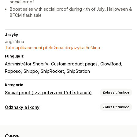
social proof
Boost sales with social proof during 4th of July, Halloween &
BFCM flash sale
Jazyky
angličtina
Tato aplikace není přeložena do jazyka čeština
Funguje s:
Administrátor Shopify
Custom product pages
GlowRoad
Roposo
Shippo
ShipRocket
ShipStation
Kategorie
Social proof (tzv. potvrzení třetí stranou)
Zobrazit funkce
Možnosti zobrazení
Odznaky a ikony
Zobrazit funkce
Jedineční návštěvníci
Živá návštěvnost
Typy ikon
Zobrazení produktů
Nedávní návštěvníci
Vlastní rozvržení
Vlastní
Doprava
Sociální sítě
Důvěra
Analytika
Cena