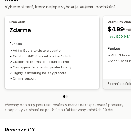
Přizpůsobení
Sledování zapojení
Vyberte si tarif, který nejlépe vyhovuje vašemu podnikání.
Animace
Pozadí
Barvy
Vlastní text
Písma
Styl
Velikost
Popisky
Responzivní design pro mobilní zařízení
Free Plan
Premium Pla
$4.99
Zdarma
Pozice ikon
/ mě
nebo $29.94/r
Stránky produktů
Funkce
Funkce
Add a Scarcity visitors counter
ALL IN FREE
Create FOMO & social proof in 1 click
Add Upsell 
Customize the visitors counter style
Can appear for specific products only
Highly-converting holiday presets
Online support
3denní zkušeb
Všechny poplatky jsou fakturovány v měně USD. Opakované poplatky
a poplatky založené na použití jsou fakturovány každých 30 dní.
Recenze
(33)