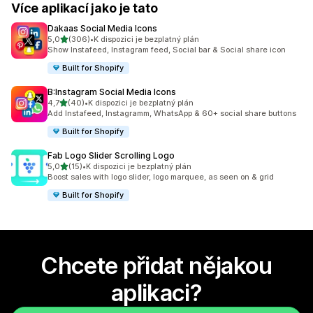
Více aplikací jako je tato
Dakaas Social Media Icons
z 5 hvězd
5,0
(306)
•
K dispozici je bezplatný plán
Celkový počet recenzí: 306
Show Instafeed, Instagram feed, Social bar & Social share icon
Built for Shopify
B:Instagram Social Media Icons
z 5 hvězd
4,7
(40)
•
K dispozici je bezplatný plán
Celkový počet recenzí: 40
Add Instafeed, Instagramm, WhatsApp & 60+ social share buttons
Built for Shopify
Fab Logo Slider Scrolling Logo
z 5 hvězd
5,0
(15)
•
K dispozici je bezplatný plán
Celkový počet recenzí: 15
Boost sales with logo slider, logo marquee, as seen on & grid
Built for Shopify
Chcete přidat nějakou
aplikaci?