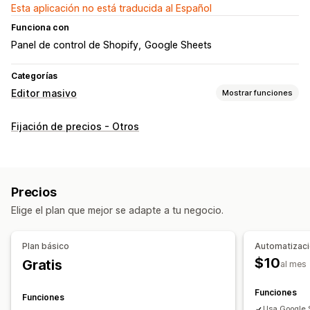
Esta aplicación no está traducida al Español
Funciona con
Panel de control de Shopify
Google Sheets
Categorías
Editor masivo
Mostrar funciones
Recursos editables
Fijación de precios - Otros
Variantes
Precios
Acciones
Impresión y exportación de CSV
Sincronización de datos
Precios
Edición masiva
Elige el plan que mejor se adapte a tu negocio.
Plan básico
Automatizac
$10
Gratis
al mes
Funciones
Funciones
Usa Google 