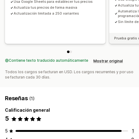
Usa Google Sheets para establecer tus precios
Actualiza tu
Actualiza tus precios de forma masiva
Automatiza 
Actualización limitada a 250 variantes
programació
Sin límite d
Prueba gratis 
Contiene texto traducido automáticamente
Mostrar original
Todos los cargos se facturan en USD. Los cargos recurrentes y por uso
se facturan cada 30 días.
Reseñas
(1)
Calificación general
5
5
1