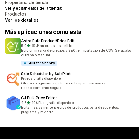
Propietario de tienda
Ver y editar datos de la tienda:
Productos
Ver los detalles
Más aplicaciones como esta
Astra Bulk Product/Price Edit
de 5 estrellas
5.0
(6)
•
Plan gratis disponible
6 reseñas en total
Edición masiva de precios y SEO, e importación de CSV. Se acabó
el trabajo manual.
Built for Shopify
Sale Scheduler by SalePilot
Prueba gratis disponible
Ofertas programadas, ofertas relámpago masivas y
restablecimiento seguro.
GJ Bulk Price Editor
de 5 estrellas
4.5
(10)
•
Plan gratis disponible
10 reseñas en total
Edita masivamente precios de productos para descuentos:
programa y revierte