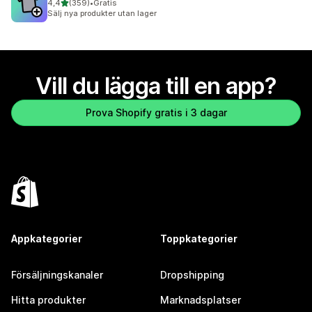
av 5 stjärnor
4,4
(359)
•
Gratis
359 recensioner totalt
Sälj nya produkter utan lager
Vill du lägga till en app?
Prova Shopify gratis i 3 dagar
Appkategorier
Toppkategorier
Försäljningskanaler
Dropshipping
Hitta produkter
Marknadsplatser