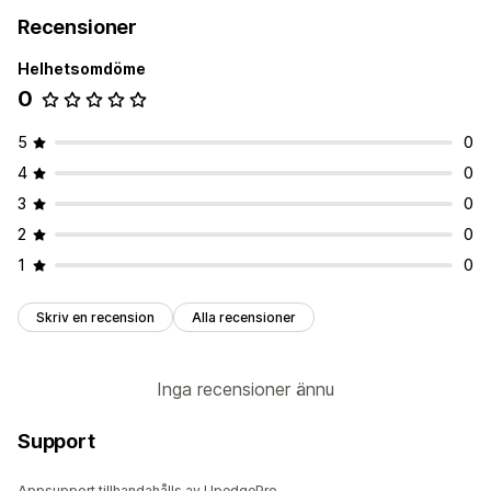
Recensioner
Helhetsomdöme
0
5
0
4
0
3
0
2
0
1
0
Skriv en recension
Alla recensioner
Inga recensioner ännu
Support
Appsupport tillhandahålls av UpedgePro.