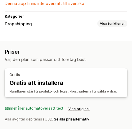
Denna app finns inte översatt till svenska
Kategorier
Dropshipping
Visa funktioner
Vilka produkter du kan köpa in
Kläder och accessoarer
Priser
Inköpsställen
Välj den plan som passar ditt företag bäst.
Kina
Tyskland
USA
Österrike
Gratis
Gratis att installera
Handlaren står för produkt- och logistikkostnaderna för sålda ordrar.
Innehåller automatöversatt text
Visa original
Alla avgifter debiteras i USD.
Se alla prisalternativ