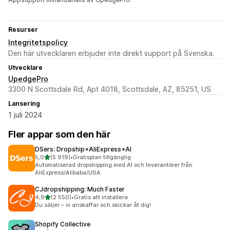
Resurser
Integritetspolicy
Den här utvecklaren erbjuder inte direkt support på Svenska.
Utvecklare
UpedgePro
3300 N Scottsdale Rd, Apt 4018, Scottsdale, AZ, 85251, US
Lansering
1 juli 2024
Fler appar som den här
DSers: Dropship+AliExpress+AI
av 5 stjärnor
5,0
(5 919)
•
Gratisplan tillgänglig
5919 recensioner totalt
Automatiserad dropshipping med AI och leverantörer från
AliExpress/Alibaba/USA
CJdropshipping: Much Faster
av 5 stjärnor
4,9
(2 550)
•
Gratis att installera
2550 recensioner totalt
Du säljer – vi anskaffar och skickar åt dig!
Shopify Collective