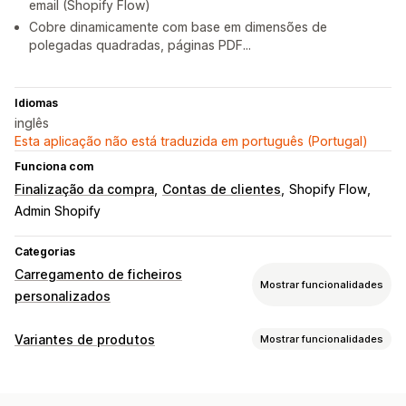
email (Shopify Flow)
Cobre dinamicamente com base em dimensões de
polegadas quadradas, páginas PDF...
Idiomas
inglês
Esta aplicação não está traduzida em português (Portugal)
Funciona com
Finalização da compra
Contas de clientes
Shopify Flow
Admin Shopify
Categorias
Carregamento de ficheiros
Mostrar funcionalidades
personalizados
Tipos de ficheiro
Variantes de produtos
Mostrar funcionalidades
PNG
JPEG
PSD
PDF
Excel
Imagens
Vídeos
ZIP
Personalização
Regras personalizadas
Lógica condicional
Carregamento de ficheiros