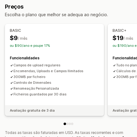
Gestão de ficheiros
Preços
CSS personalizado
HTML personalizado
Modelos
Proteção contra malware
Importar e exportar
Escolha o plano que melhor se adequa ao negócio.
Preços
Transferência de ficheiro
Preços em lote
Preços condicionais
BASIC
BASIC+
Preços personalizados
Preços dinâmicos
$9
$19
/ mês
/ mês
ou $90/ano e poupe 17%
ou $190/ano e
Inventário
Mostrar o que há em stock
Funcionalidades
Funcionalida
Campos de upload regulares
Tudo no pla
Encomendas, Uploads e Campos Ilimitados
Cálculos de 
300MB por ficheiro
300MB por f
Controlo de Dimensões
Renomeação Personalizada
Ficheiros guardados por 30 dias
Avaliação gratuita de 3 dia
Avaliação grat
Todas as taxas são faturadas em USD. As taxas recorrentes e com