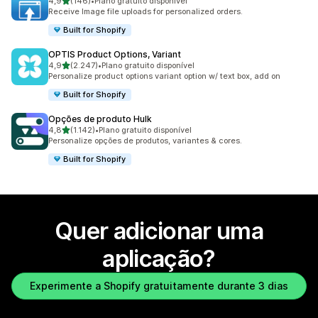
de 5 estrelas
4,9
(146)
•
Plano gratuito disponível
146 total de avaliações
Receive Image file uploads for personalized orders.
Built for Shopify
OPTIS Product Options, Variant
de 5 estrelas
4,9
(2.247)
•
Plano gratuito disponível
2247 total de avaliações
Personalize product options variant option w/ text box, add on
Built for Shopify
Opções de produto Hulk
de 5 estrelas
4,8
(1.142)
•
Plano gratuito disponível
1142 total de avaliações
Personalize opções de produtos, variantes & cores.
Built for Shopify
Quer adicionar uma
aplicação?
Experimente a Shopify gratuitamente durante 3 dias