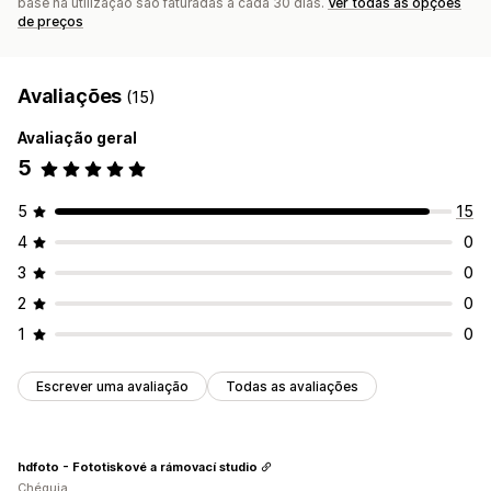
base na utilização são faturadas a cada 30 dias.
Ver todas as opções
de preços
Avaliações
(15)
Avaliação geral
5
5
15
4
0
3
0
2
0
1
0
Escrever uma avaliação
Todas as avaliações
hdfoto - Fototiskové a rámovací studio
Chéquia