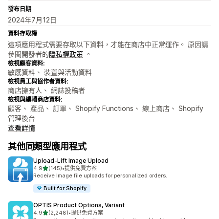
發布日期
2024年7月12日
資料存取權
這項應用程式需要存取以下資料，才能在商店中正常運作。 原因請
參閱開發者的
隱私權政策
。
檢視顧客資料:
敏感資料、 裝置與活動資料
檢視員工與協作者資料:
商店擁有人、 網誌投稿者
檢視與編輯商店資料:
顧客、 產品、 訂單、 Shopify Functions、 線上商店、 Shopify
管理後台
查看詳情
其他同類型應用程式
Upload‑Lift Image Upload
滿分 5 顆星
4.9
(145)
•
提供免費方案
共有 145 則評價
Receive Image file uploads for personalized orders.
Built for Shopify
OPTIS Product Options, Variant
滿分 5 顆星
4.9
(2,248)
•
提供免費方案
共有 2248 則評價