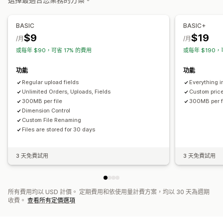
大量定價
條件定價
自訂定價
動態定價
庫存
BASIC
BASIC+
$9
$19
顯示庫存
/月
/月
或每年 $90，可省 17% 的費用
或每年 $190，
功能
功能
Regular upload fields
Everything i
Unlimited Orders, Uploads, Fields
Custom pric
300MB per file
300MB per f
Dimension Control
Custom File Renaming
Files are stored for 30 days
3 天免費試用
3 天免費試用
所有費用均以 USD 計價。 定期費用和依使用量計費方案，均以 30 天為週期
收費。
查看所有定價選項