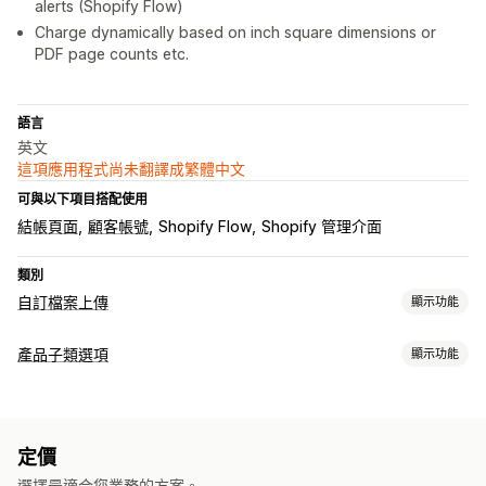
alerts (Shopify Flow)
Charge dynamically based on inch square dimensions or
PDF page counts etc.
語言
英文
這項應用程式尚未翻譯成繁體中文
可與以下項目搭配使用
結帳頁面
顧客帳號
Shopify Flow
Shopify 管理介面
類別
自訂檔案上傳
顯示功能
檔案類型
產品子類選項
顯示功能
PNG
JPEG
PSD
PDF
Excel
圖片
影片
ZIP
自訂規則
自訂
檔案管理
條件邏輯
檔案上傳
自訂 CSS
自訂 HTML
範本
惡意軟體防護
匯入和匯出
檔案下載
定價
定價
選擇最適合您業務的方案。