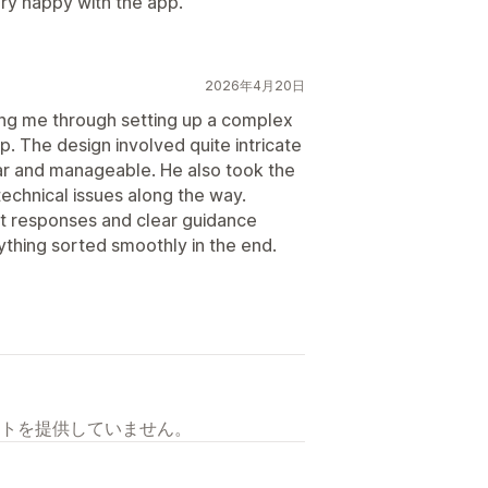
ery happy with the app.
2026年4月20日
ing me through setting up a complex
. The design involved quite intricate
r and manageable. He also took the
technical issues along the way.
t responses and clear guidance
thing sorted smoothly in the end.
トを提供していません。