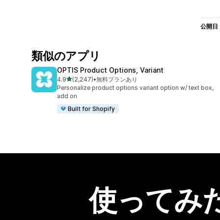
公開日
類似のアプリ
OPTIS Product Options, Variant
5つ星中
4.9
(2,247)
•
無料プランあり
合計レビュー数：2247件
Personalize product options variant option w/ text box,
add on
Built for Shopify
使ってみ