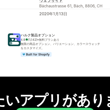
ウェブサイト
Bächaustrasse 61, Bäch, 8806, CH
2020年1月13日
ハルク製品オプション
5つ星中
4.8
(1,142)
•
無料プランあり
合計レビュー数：1142件
無限の商品オプション、バリエーション、カラースウォッチ
をカスタマイズ。
Built for Shopify
たいアプリがあり