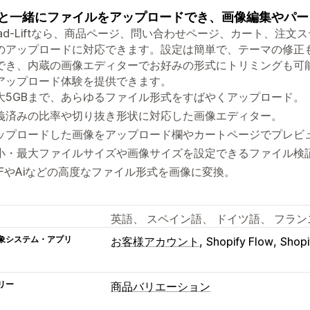
と一緒にファイルをアップロードでき、画像編集やパー
load-Liftなら、商品ページ、問い合わせページ、カート、注
のアップロードに対応できます。設定は簡単で、テーマの修正
でき、内蔵の画像エディターでお好みの形式にトリミングも可
アップロード体験を提供できます。
大5GBまで、あらゆるファイル形式をすばやくアップロード。
義済みの比率や切り抜き形状に対応した画像エディター。
ップロードした画像をアップロード欄やカートページでプレビ
小・最大ファイルサイズや画像サイズを設定できるファイル検
DFやAiなどの高度なファイル形式を画像に変換。
英語、 スペイン語、 ドイツ語、 フラン
象システム・アプリ
お客様アカウント
Shopify Flow
Sho
リー
商品バリエーション