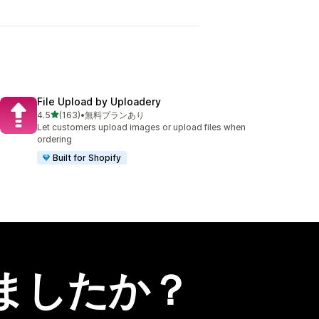
File Upload by Uploadery
5つ星中
4.5
(163)
•
無料プランあり
合計レビュー数：163件
Let customers upload images or upload files when
ordering
Built for Shopify
ましたか？