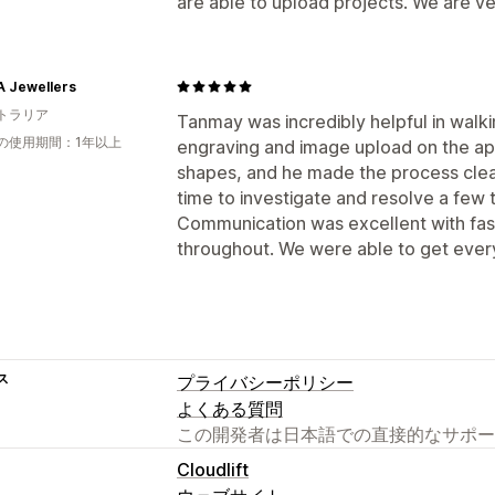
are able to upload projects. We are v
A Jewellers
トラリア
Tanmay was incredibly helpful in walk
の使用期間：1年以上
engraving and image upload on the app
shapes, and he made the process clea
time to investigate and resolve a few 
Communication was excellent with fas
throughout. We were able to get every
ス
プライバシーポリシー
よくある質問
この開発者は日本語での直接的なサポー
Cloudlift