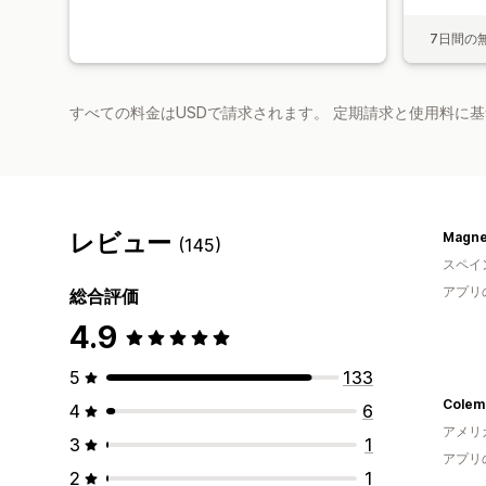
7日間の
すべての料金はUSDで請求されます。 定期請求と使用料に
レビュー
Magne
(145)
スペイ
アプリ
総合評価
4.9
5
133
4
6
アメリ
3
1
アプリ
2
1