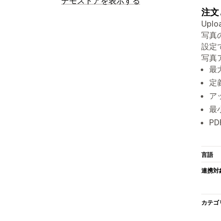
デモストアを表示する
注文
Up
写真
設定
写真
最
定
ア
最
P
言語
連携対
カテゴ