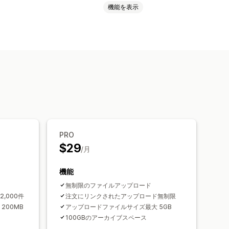
機能を表示
ード
カスタムテキスト
カスタムCSS
画
ZIP
カスタムルール
ィールド
ファイル変換
プレビュー
PRO
$29
/月
機能
無制限のファイルアップロード
,000件
注文にリンクされたアップロード無制限
200MB
アップロードファイルサイズ最大 5GB
100GBのアーカイブスペース