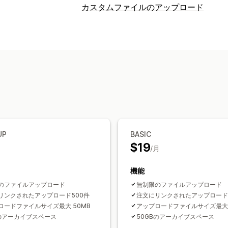
カスタマイズ
カスタムファイルのアップロード
チェックボックス
ファイルのアップロ
ファイルタイプ
翻訳
PNG
JPEG
PSD
PDF
Excel
画像
動
価格
ファイル管理
バリエーションの追加料金
画像クロップ
画像の回転
カスタムフ
在庫
ファイルのダウンロード
印刷
手動更新
UP
BASIC
$19
/月
機能
のファイルアップロード
無制限のファイルアップロード
リンクされたアップロード500件
注文にリンクされたアップロード2
ロードファイルサイズ最大 50MB
アップロードファイルサイズ最大 
Bのアーカイブスペース
50GBのアーカイブスペース