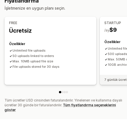
Fiyatlandırma
Özel kurallar
İşletmenize en uygun planı seçin.
Envanter
Dosya yönetimi
Manuel güncellemeler
Görsel kırpma
Görsel döndürme
Özel alanlar
FREE
STARTUP
Dosya dönüşümü
Önizleme
Dosya indirme
Yazdırma
$9
Ücretsiz
/ay
Özellikler
Özellikler
Unlimited fi
Unlimited file uploads
500 uploads 
50 uploads linked to orders
Max. 50MB up
Max. 10MB upload file size
10GB archiv
File uploads stored for 30 days
7 günlük ücre
Tüm ücretler USD cinsinden faturalandırılır. Yinelenen ve kullanıma dayalı
ücretler 30 günde bir faturalandırılır.
Tüm fiyatlandırma seçeneklerini
göster