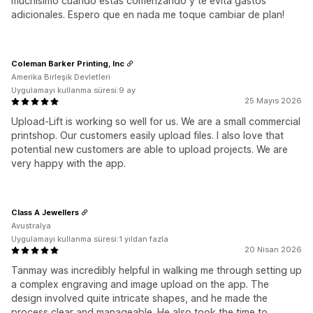
muchísimo cuando estas comenzando y te evita gastos
adicionales. Espero que en nada me toque cambiar de plan!
Coleman Barker Printing, Inc
Amerika Birleşik Devletleri
Uygulamayı kullanma süresi:9 ay
25 Mayıs 2026
Upload-Lift is working so well for us. We are a small commercial
printshop. Our customers easily upload files. I also love that
potential new customers are able to upload projects. We are
very happy with the app.
Class A Jewellers
Avustralya
Uygulamayı kullanma süresi:1 yıldan fazla
20 Nisan 2026
Tanmay was incredibly helpful in walking me through setting up
a complex engraving and image upload on the app. The
design involved quite intricate shapes, and he made the
process clear and manageable. He also took the time to