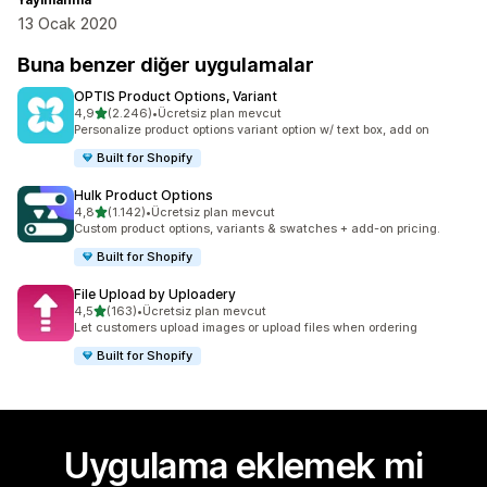
13 Ocak 2020
Buna benzer diğer uygulamalar
OPTIS Product Options, Variant
5 yıldız üzerinden
4,9
(2.246)
•
Ücretsiz plan mevcut
toplam 2246 değerlendirme
Personalize product options variant option w/ text box, add on
Built for Shopify
Hulk Product Options
5 yıldız üzerinden
4,8
(1.142)
•
Ücretsiz plan mevcut
toplam 1142 değerlendirme
Custom product options, variants & swatches + add-on pricing.
Built for Shopify
File Upload by Uploadery
5 yıldız üzerinden
4,5
(163)
•
Ücretsiz plan mevcut
toplam 163 değerlendirme
Let customers upload images or upload files when ordering
Built for Shopify
Uygulama eklemek mi