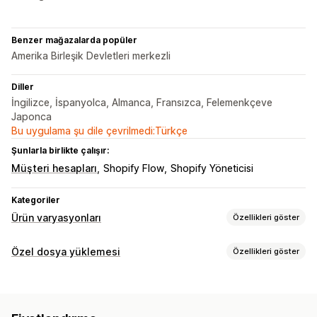
Benzer mağazalarda popüler
Amerika Birleşik Devletleri merkezli
Diller
İngilizce, İspanyolca, Almanca, Fransızca, Felemenkçeve
Japonca
Bu uygulama şu dile çevrilmedi:Türkçe
Şunlarla birlikte çalışır:
Müşteri hesapları
Shopify Flow
Shopify Yöneticisi
Kategoriler
Ürün varyasyonları
Özellikleri göster
Özelleştirme
Özel dosya yüklemesi
Özellikleri göster
Onay kutuları
Dosya yükleme
Özel metin
Özel CSS
Çeviri
Dosya türleri
Fiyatlandırma
PNG
JPEG
PSD
PDF
Excel
Görseller
Videolar
ZIP
Varyasyon ek ücretleri