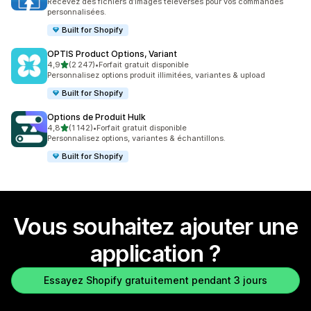
Recevez des fichiers d’images téléversés pour vos commandes
personnalisées.
Built for Shopify
OPTIS Product Options, Variant
étoile(s) sur 5
4,9
(2 247)
•
Forfait gratuit disponible
2247 avis au total
Personnalisez options produit illimitées, variantes & upload
Built for Shopify
Options de Produit Hulk
étoile(s) sur 5
4,8
(1 142)
•
Forfait gratuit disponible
1142 avis au total
Personnalisez options, variantes & échantillons.
Built for Shopify
Vous souhaitez ajouter une
application ?
Essayez Shopify gratuitement pendant 3 jours