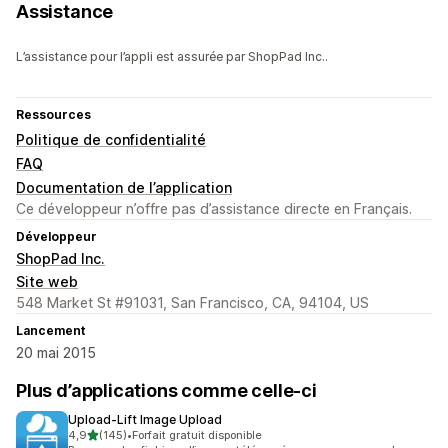
Assistance
L’assistance pour l’appli est assurée par ShopPad Inc..
Ressources
Politique de confidentialité
FAQ
Documentation de l’application
Ce développeur n’offre pas d’assistance directe en Français.
Développeur
ShopPad Inc.
Site web
548 Market St #91031, San Francisco, CA, 94104, US
Lancement
20 mai 2015
Plus d’applications comme celle-ci
Upload‑Lift Image Upload
étoile(s) sur 5
4,9
(145)
•
Forfait gratuit disponible
145 avis au total