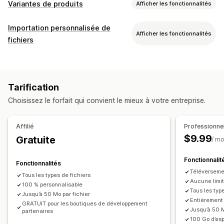
Variantes de produits
Afficher les fonctionnalités
Personnalisation
Importation personnalisée de
Afficher les fonctionnalités
Menus déroulants
Importations de fichiers
fichiers
Import et export
Types de fichier
Tarification
PNG
JPEG
PSD
PDF
Excel
Images
Vidéos
ZIP
Compléments
Tarification
Règles personnalisées
Choisissez le forfait qui convient le mieux à votre entreprise.
Gestion de fichiers
Recadrage d’images
Rotation d’images
Affilié
Professionne
Optimisation d’images
Conversion de fichiers
$9.99
Gratuite
/ mo
Prévisualisation
Importation et exportation
Téléchargement de fichiers
Fonctionnalit
Fonctionnalités
Téléversemen
Tous les types de fichiers
Aucune lim
100 % personnalisable
Tous les typ
Jusqu’à 50 Mo par fichier
Entièrement
GRATUIT pour les boutiques de développement
Jusqu’à 50 M
partenaires
100 Go d’es