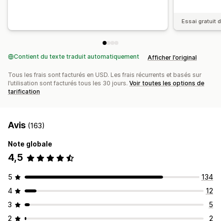
Essai gratuit d
Contient du texte traduit automatiquement
Afficher l’original
Tous les frais sont facturés en USD. Les frais récurrents et basés sur
l’utilisation sont facturés tous les 30 jours.
Voir toutes les options de
tarification
Avis
(163)
Note globale
4,5
5
134
4
12
3
5
2
2