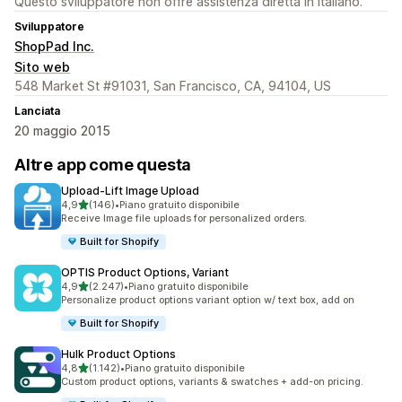
Questo sviluppatore non offre assistenza diretta in Italiano.
Sviluppatore
ShopPad Inc.
Sito web
548 Market St #91031, San Francisco, CA, 94104, US
Lanciata
20 maggio 2015
Altre app come questa
Upload‑Lift Image Upload
stelle su 5
4,9
(146)
•
Piano gratuito disponibile
146 recensioni totali
Receive Image file uploads for personalized orders.
Built for Shopify
OPTIS Product Options, Variant
stelle su 5
4,9
(2.247)
•
Piano gratuito disponibile
2247 recensioni totali
Personalize product options variant option w/ text box, add on
Built for Shopify
Hulk Product Options
stelle su 5
4,8
(1.142)
•
Piano gratuito disponibile
1142 recensioni totali
Custom product options, variants & swatches + add-on pricing.