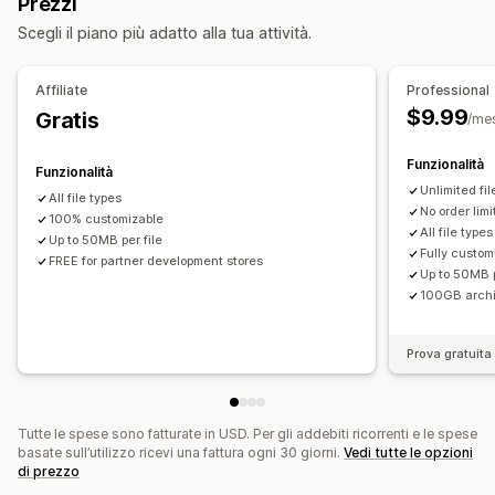
Prezzi
Regole personalizzate
Componenti aggiuntivi
Scegli il piano più adatto alla tua attività.
Gestione dei file
Ritaglio di immagini
Rotazione delle immagini
Affiliate
Professional
Ottimizzazione delle immagini
Conversione di file
$9.99
Gratis
/me
Anteprima
Importazione ed esportazione
Download di file
Funzionalità
Funzionalità
Unlimited fi
All file types
No order limi
100% customizable
All file types
Up to 50MB per file
Fully custom
FREE for partner development stores
Up to 50MB p
100GB arch
Prova gratuita 
Tutte le spese sono fatturate in USD. Per gli addebiti ricorrenti e le spese
basate sull’utilizzo ricevi una fattura ogni 30 giorni.
Vedi tutte le opzioni
di prezzo