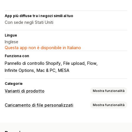
App più diffuse tra i negozi simili al tuo
Con sede negli Stati Uniti
Lingue
Inglese
Questa app non è disponibile in Italiano
Funziona con
Pannello di controllo Shopify
File upload
Flow
Infinite Options
Mac & PC
MESA
Categorie
Varianti di prodotto
Mostra funzionalità
Personalizzazione
Caricamento di file personalizzati
Mostra funzionalità
Menu a discesa
Caricamento di file
Tipi di file
Importazione ed esportazione
PNG
JPEG
PSD
PDF
Excel
Immagini
Video
ZIP
Prezzi