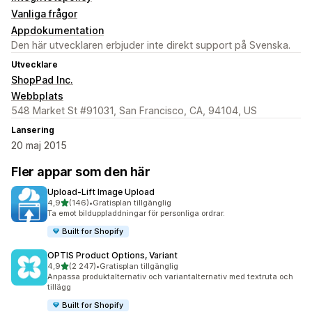
Vanliga frågor
Appdokumentation
Den här utvecklaren erbjuder inte direkt support på Svenska.
Utvecklare
ShopPad Inc.
Webbplats
548 Market St #91031, San Francisco, CA, 94104, US
Lansering
20 maj 2015
Fler appar som den här
Upload‑Lift Image Upload
av 5 stjärnor
4,9
(146)
•
Gratisplan tillgänglig
146 recensioner totalt
Ta emot bilduppladdningar för personliga ordrar.
Built for Shopify
OPTIS Product Options, Variant
av 5 stjärnor
4,9
(2 247)
•
Gratisplan tillgänglig
2247 recensioner totalt
Anpassa produktalternativ och variantalternativ med textruta och
tillägg
Built for Shopify