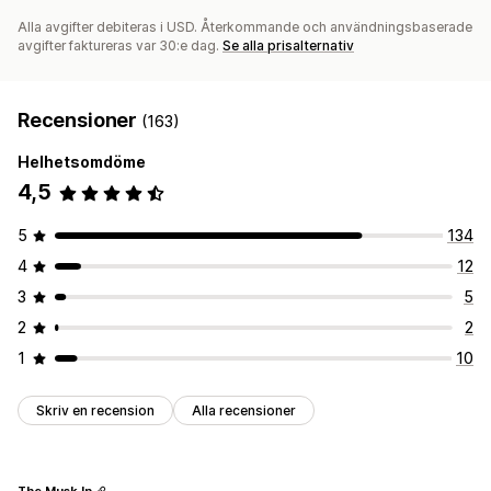
Alla avgifter debiteras i USD. Återkommande och användningsbaserade
avgifter faktureras var 30:e dag.
Se alla prisalternativ
Recensioner
(163)
Helhetsomdöme
4,5
5
134
4
12
3
5
2
2
1
10
Skriv en recension
Alla recensioner
The Musk In