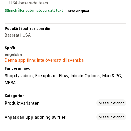
USA-baserade team
Innehåller automatöversatt text
Visa original
Populärt i butiker som din
Baserat i USA
Språk
engelska
Denna app finns inte översatt till svenska
Fungerar med
Shopify-admin
File upload
Flow
Infinite Options
Mac & PC
MESA
Kategorier
Produktvarianter
Visa funktioner
Anpassning
Anpassad uppladdning av filer
Visa funktioner
Rullgardinslistor
Filuppladdning
Import och export
Filtyper