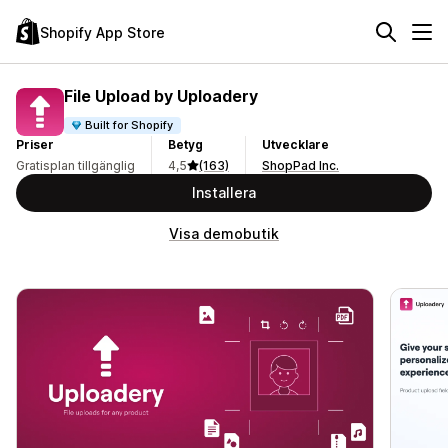
Shopify App Store
File Upload by Uploadery
Built for Shopify
Priser
Betyg
Utvecklare
Gratisplan tillgänglig
4,5
(163)
ShopPad Inc.
Installera
Visa demobutik