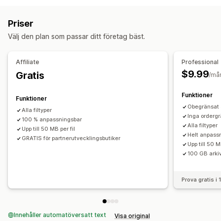
Priser
PNG
JPEG
PSD
PDF
Excel
Bilder
Videor
ZIP
Tillägg
Priser
Anpassade regler
Välj den plan som passar ditt företag bäst.
Filhantering
Bildbeskärning
Bildrotation
Bildoptimering
Affiliate
Professional
Filkonvertering
Förhandsgranskning
Import och export
$9.99
Gratis
/må
Filnedladdning
Funktioner
Funktioner
Obegränsat 
Alla filtyper
Inga orderg
100 % anpassningsbar
Alla filtyper
Upp till 50 MB per fil
Helt anpass
GRATIS för partnerutvecklingsbutiker
Upp till 50 M
100 GB arki
Prova gratis i
Innehåller automatöversatt text
Visa original