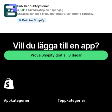
Hulk Produktoptioner
av 5 stjärnor
4,8
(1 142)
•
Gratisplan tillgänglig
1142 recensioner totalt
Anpassa oändliga produktalternativ, varianter & färgprov.
Built for Shopify
Vill du lägga till en app?
Prova Shopify gratis i 3 dagar
Appkategorier
Toppkategorier