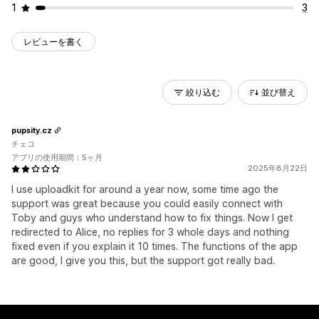
1
3
レビューを書く
絞り込む
並び替え
pupsity.cz
チェコ
アプリの使用期間：5ヶ月
2025年8月22日
I use uploadkit for around a year now, some time ago the
support was great because you could easily connect with
Toby and guys who understand how to fix things. Now I get
redirected to Alice, no replies for 3 whole days and nothing
fixed even if you explain it 10 times. The functions of the app
are good, I give you this, but the support got really bad.