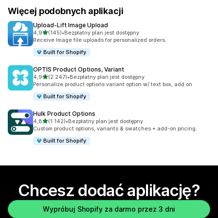
Więcej podobnych aplikacji
Upload‑Lift Image Upload
na 5 gwiazdek
4,9
(145)
•
Bezpłatny plan jest dostępny
Łączna liczba recenzji: 145
Receive Image file uploads for personalized orders.
Built for Shopify
OPTIS Product Options, Variant
na 5 gwiazdek
4,9
(2 247)
•
Bezpłatny plan jest dostępny
Łączna liczba recenzji: 2247
Personalize product options variant option w/ text box, add on
Built for Shopify
Hulk Product Options
na 5 gwiazdek
4,8
(1 142)
•
Bezpłatny plan jest dostępny
Łączna liczba recenzji: 1142
Custom product options, variants & swatches + add-on pricing.
Built for Shopify
Chcesz dodać aplikację?
Wypróbuj Shopify za darmo przez 3 dni