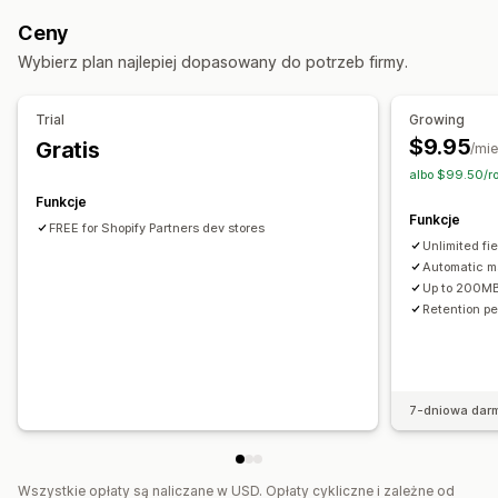
PNG
JPEG
PSD
PDF
Excel
Obrazy
Filmy
ZIP
Ceny
Reguły niestandardowe
Wybierz plan najlepiej dopasowany do potrzeb firmy.
Zarządzanie plikami
Przycinanie obrazów
Obracanie obrazów
Trial
Growing
Optymalizacja obrazów
Dodawanie tekstu
$9.95
Gratis
/mie
Pola niestandardowe
Podgląd
albo $99.50/ro
Ochrona przed złośliwym oprogramowaniem
Funkcje
Funkcje
Import i eksport
Pobieranie plików
FREE for Shopify Partners dev stores
Unlimited fi
Automatic m
Up to 200MB 
Retention pe
7-dniowa dar
Wszystkie opłaty są naliczane w USD. Opłaty cykliczne i zależne od