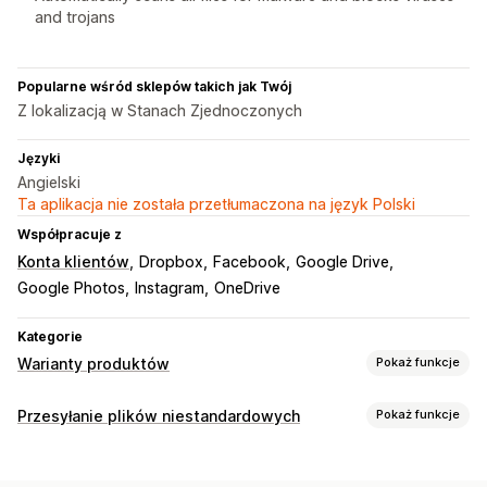
and trojans
Popularne wśród sklepów takich jak Twój
Z lokalizacją w Stanach Zjednoczonych
Języki
Angielski
Ta aplikacja nie została przetłumaczona na język Polski
Współpracuje z
Konta klientów
Dropbox
Facebook
Google Drive
Google Photos
Instagram
OneDrive
Kategorie
Warianty produktów
Pokaż funkcje
Dostosowanie
Przesyłanie plików niestandardowych
Pokaż funkcje
Przesyłanie pliku
Typy plików