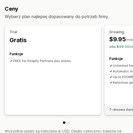
PNG
JPEG
PSD
PDF
Excel
Obrazy
Filmy
ZIP
Ceny
Reguły niestandardowe
Wybierz plan najlepiej dopasowany do potrzeb firmy.
Zarządzanie plikami
Przycinanie obrazów
Obracanie obrazów
Trial
Growing
Optymalizacja obrazów
Dodawanie tekstu
$9.95
Gratis
/mie
Pola niestandardowe
Podgląd
albo $99.50/ro
Ochrona przed złośliwym oprogramowaniem
Funkcje
Funkcje
Import i eksport
Pobieranie plików
FREE for Shopify Partners dev stores
Unlimited fi
Automatic m
Up to 200MB 
Retention pe
7-dniowa dar
Wszystkie opłaty są naliczane w USD. Opłaty cykliczne i zależne od