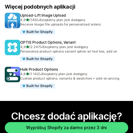
Więcej podobnych aplikacji
Upload‑Lift Image Upload
na 5 gwiazdek
4,9
(146)
•
Bezpłatny plan jest dostępny
Łączna liczba recenzji: 146
Receive Image file uploads for personalized orders.
Built for Shopify
OPTIS Product Options, Variant
na 5 gwiazdek
4,9
(2 247)
•
Bezpłatny plan jest dostępny
Łączna liczba recenzji: 2247
Personalize product options variant option w/ text box, add on
Built for Shopify
Hulk Product Options
na 5 gwiazdek
4,8
(1 142)
•
Bezpłatny plan jest dostępny
Łączna liczba recenzji: 1142
Custom product options, variants & swatches + add-on pricing.
Built for Shopify
Chcesz dodać aplikację?
Wypróbuj Shopify za darmo przez 3 dni