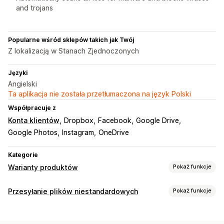
and trojans
Popularne wśród sklepów takich jak Twój
Z lokalizacją w Stanach Zjednoczonych
Języki
Angielski
Ta aplikacja nie została przetłumaczona na język Polski
Współpracuje z
Konta klientów
Dropbox
Facebook
Google Drive
Google Photos
Instagram
OneDrive
Kategorie
Warianty produktów
Pokaż funkcje
Dostosowanie
Przesyłanie plików niestandardowych
Pokaż funkcje
Przesyłanie pliku
Typy plików