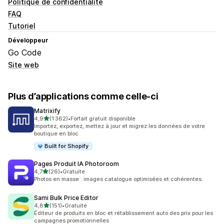
Politique de confidentialité
FAQ
Tutoriel
Développeur
Go Code
Site web
Plus d’applications comme celle-ci
Matrixify
étoile(s) sur 5
4,9
(1 362)
•
Forfait gratuit disponible
1362 avis au total
Importez, exportez, mettez à jour et migrez les données de votre
boutique en bloc
Built for Shopify
Pages Produit IA Photoroom
étoile(s) sur 5
4,7
(26)
•
Gratuite
26 avis au total
Photos en masse : images catalogue optimisées et cohérentes.
Sami Bulk Price Editor
étoile(s) sur 5
4,8
(151)
•
Gratuite
151 avis au total
Éditeur de produits en bloc et rétablissement auto des prix pour les
campagnes promotionnelles