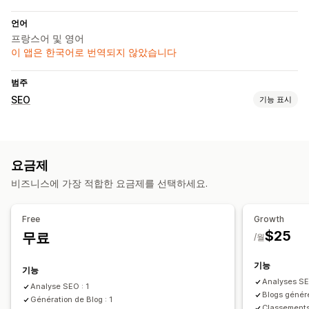
언어
프랑스어 및 영어
이 앱은 한국어로 번역되지 않았습니다
범주
SEO
기능 표시
SEO 도구
페이지 색인 생성
Robots.txt
AI 생성
로컬 SEO
URL 최적화
요금제
이미지 최적화
콘텐츠 최적화
메타데이터 최적화
테마 최적화
비즈니스에 가장 적합한 요금제를 선택하세요.
자동화
API 및 Webhook
실적 모니터링
Free
Growth
SEO 점수
감사
보고
분석
경쟁사 분석
키워드 분석
$25
무료
/월
콘텐츠 분석
기능
기능
Analyses SE
Analyse SEO : 1
Blogs généré
Génération de Blog : 1
Classements