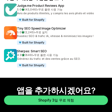
Judge.me Product Reviews App
별 5개 중
5.0
(43,046)
•
무료 플랜 사용 가능
총 리뷰 43046개
Avis de produits illimités, y compris les avis photo et vidéo
Built for Shopify
Tiny SEO Speed Image Optimizer
별 5개 중
5.0
(2,245)
•
무료 설치
총 리뷰 2245개
Boostez SEO & trafic IA, vitesse & minimisez les images !
Built for Shopify
Sherpas: Smart SEO
별 5개 중
4.9
(849)
•
무료 플랜 사용 가능
총 리뷰 849개
Générez du trafic et des ventes grâce au SEO.
Built for Shopify
앱을 추가하시겠어요?
Shopify 3일 무료 체험