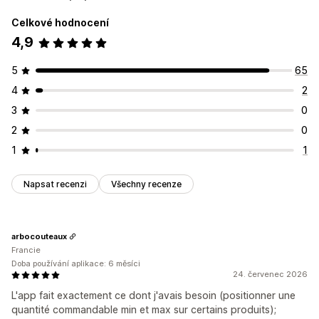
Specifické podle kolekce
Frekvence nákupů
Celkové hodnocení
Řízení objednávek
Štítky zákazníků
Geolokace
Metody dopravy
4,9
Minima objednávek
Limity objednávek
Viditelnost produktů
Možnosti dopravy
Více měn
Nastavení oznámení
5
65
Upozornění na košík
Upozornění na pokladnu
4
2
Upozornění na stránku produktu
3
0
Automaticky otevíraná okna
Vlastní prosazování značky
2
0
Vlastní zprávy
Více jazyků
Překlad
1
1
Napsat recenzi
Všechny recenze
arbocouteaux
Francie
Doba používání aplikace: 6 měsíci
24. červenec 2026
L'app fait exactement ce dont j'avais besoin (positionner une
quantité commandable min et max sur certains produits);