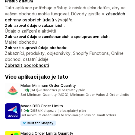
Přístup k datům
Tato aplikace potřebuje přístup k následujícím datům, aby ve
vašem obchodu mohla fungovat. Důvody zjistíte v
zásadách
ochrany osobních údajů
vývojáře.
Zobrazovat údaje o zákaznících:
Údaje o zařízení a aktivitě
Zobrazovat údaje o zaměstnancích a spolupracovnících:
Majitel obchodu
Zobrazit a upravit údaje obchodu:
Zákazníci, produkty, objednávky, Shopify Functions, Online
obchod, ostatní údaje
Zobrazit podrobnosti
Více aplikací jako je tato
Melon Minimum Order Quantity
z 5 hvězd
5,0
(347)
•
K dispozici je bezplatný plán
Celkový počet recenzí: 347
Set Minimum Quantity (MOQ), Minimum Order Value & Order Limits
Avada B2B Order Limits
z 5 hvězd
5,0
(268)
•
K dispozici je bezplatný plán
Celkový počet recenzí: 268
Set minimum order limits to stop margin loss on small orders
Built for Shopify
Madgic Order Limits Quantity