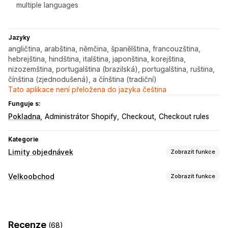
multiple languages
Jazyky
angličtina, arabština, němčina, španělština, francouzština,
hebrejština, hindština, italština, japonština, korejština,
nizozemština, portugalština (brazilská), portugalština, ruština,
čínština (zjednodušená), a čínština (tradiční)
Tato aplikace není přeložena do jazyka čeština
Funguje s:
Pokladna
Administrátor Shopify
Checkout
Checkout rules
Kategorie
Limity objednávek
Zobrazit funkce
Pravidla limitů
Velkoobchod
Zobrazit funkce
Na základě košíku
Maximální množství
Možnosti nacenění
Minimální množství
Založené na čase
Skupiny zákazníků
Vlastní nacenění
Splatnost
Více měn
Na základě hmotnosti
Na základě ceny
Recenze
(68)
Přihlášení k velkoobchodu
Označování zákazníků
Specifické podle produktu
Specifické podle varianty