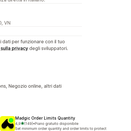
0, VN
dati per funzionare con il tuo
 sulla privacy
degli sviluppatori.
ons, Negozio online, altri dati
Madgic Order Limits Quantity
stelle su 5
4,9
(149)
•
Piano gratuito disponibile
149 recensioni totali
Set minimum order quantity and order limits to protect