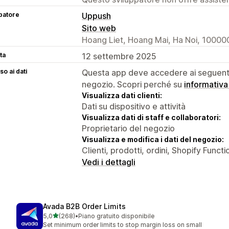
patore
Uppush
Sito web
Hoang Liet, Hoang Mai, Ha Noi, 10000
ta
12 settembre 2025
o ai dati
Questa app deve accedere ai seguenti 
negozio. Scopri perché su
informativa
Visualizza dati clienti:
Dati su dispositivo e attività
Visualizza dati di staff e collaboratori:
Proprietario del negozio
Visualizza e modifica i dati del negozio:
Clienti, prodotti, ordini, Shopify Functi
Vedi i dettagli
Avada B2B Order Limits
stelle su 5
5,0
(268)
•
Piano gratuito disponibile
268 recensioni totali
Set minimum order limits to stop margin loss on small