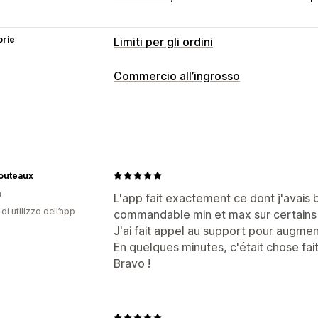
orie
Limiti per gli ordini
Regole sui limiti
Commercio all’ingrosso
In base al carrello
Quantità massima
Opzioni di prezzo
In base al peso
In base al prezzo
In 
Gruppi di clienti
Prezzi personalizzati
In base alla variante
In base alla coll
Accesso per la vendita all’ingrosso
Ag
Tag dei clienti
Geolocalizzazione
Mo
Gestione degli ordini
outeaux
Impostazioni delle notifiche
a
Minimi d’ordine
Limiti degli ordini
Vis
L'app fait exactement ce dont j'avais 
Avvisi nel carrello
Avvisi al check-out
di utilizzo dell’app
commandable min et max sur certains 
Opzioni di spedizione
Multivaluta
Pop-up
Branding personalizzato
Mes
J'ai fait appel au support pour augme
Traduzione
En quelques minutes, c'était chose fai
Bravo !