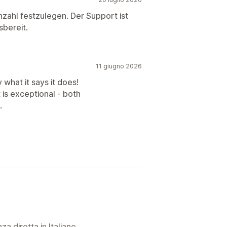
nzahl festzulegen. Der Support ist
sbereit.
11 giugno 2026
what it says it does!
t is exceptional - both
.
a diretta in Italiano.