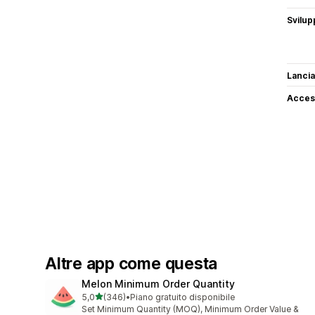
Svilup
Lancia
Access
Altre app come questa
Melon Minimum Order Quantity
stelle su 5
5,0
(346)
•
Piano gratuito disponibile
346 recensioni totali
Set Minimum Quantity (MOQ), Minimum Order Value &