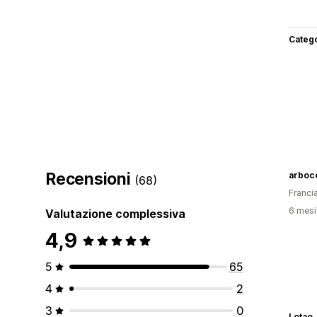
Categ
Recensioni
arboc
(68)
Franci
6 mesi 
Valutazione complessiva
4,9
5
65
4
2
3
0
Lotao