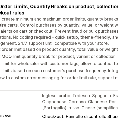
Order Limits, Quantity Breaks on product, collectio
kout rules
y create minimum and maximum order limits, quantity breaks f
tire carts. Control purchases by quantity, value, or weight w
 alerts on cart or checkout, Prevent fraud or bulk purchase
tions. No coding required – quick setup, theme-friendly, an
ement. 24/7 support until compatible with your store.
 order limit based on product quantity, total value or weight
 MOQ limit quantity break for product, variant or collection
 limit for wholesaler with customer tags, allow to contact f
 limits based on each customer's purchase frequency. Inte
ow to custom error messaging for order limit rule, support 
e
Inglese. arabo. Tedesco. Spagnolo. Fran
Giapponese. Coreano. Olandese. Port
(Portogallo). russo. Cinese (semplifica
ona con
Check-out
Pannello di controllo Shop