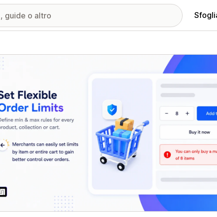
Sfogli
ria immagini in evidenza