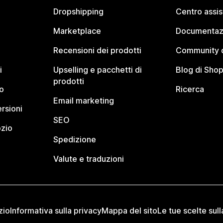
Dropshipping
Centro assi
Marketplace
Documentaz
Recensioni dei prodotti
Community d
i
Upselling e pacchetti di
Blog di Shop
prodotti
o
Ricerca
Email marketing
rsioni
SEO
ozio
Spedizione
Valute e traduzioni
zio
Informativa sulla privacy
Mappa del sito
Le tue scelte sull