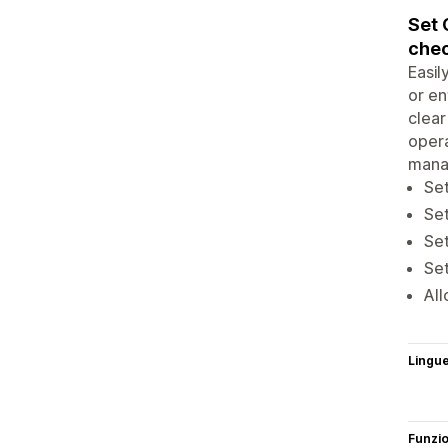
Set 
chec
Easil
or en
clear
opera
manag
Set
Set
Set
Set
All
Lingu
Funzi