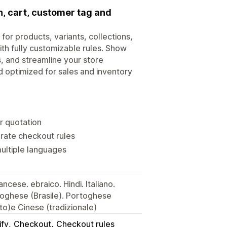
n, cart, customer tag and
or products, variants, collections,
ith fully customizable rules. Show
s, and streamline your store
d optimized for sales and inventory
or quotation
grate checkout rules
multiple languages
cese. ebraico. Hindi. Italiano.
oghese (Brasile). Portoghese
to)e Cinese (tradizionale)
ify
Checkout
Checkout rules