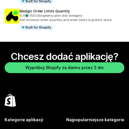
Built for Shopify
Madgic Order Limits Quantity
na 5 gwiazdek
4,9
(150)
•
Bezpłatny plan jest dostępny
Łączna liczba recenzji: 150
Set minimum order quantity and order limits to protect stock
Built for Shopify
Chcesz dodać aplikację?
Wypróbuj Shopify za darmo przez 3 dni
Kategorie aplikacji
Najpopularniejsze kategorie