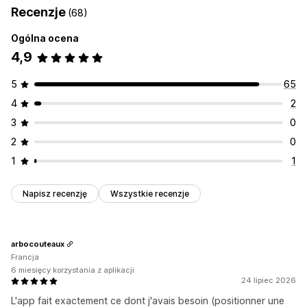
Recenzje
(68)
Wiele walut
Logowanie do sprzedaży hurtowej
Variant-specific
Zawężenie do kolekcji
Oznaczanie klientów
Częstotliwość zakupu
Tagi klientów
Geolokalizacja
Ogólna ocena
Metody wysyłki
4,9
Zarządzanie zamówieniami
Minimalne wartości zamówień
Limity zamówień
Ustawienia powiadomień
5
65
Widoczność produktu
Opcje wysyłki
Wiele walut
Alerty w koszyku
Alerty przy realizacji zakupu
4
2
Alerty na stronie produktu
Wyskakujące okienka
3
0
Niestandardowy branding
Wiadomości niestandardowe
2
0
Wielojęzyczne
Tłumaczenie
1
1
Napisz recenzję
Wszystkie recenzje
arbocouteaux
Francja
6 miesięcy korzystania z aplikacji
24 lipiec 2026
L'app fait exactement ce dont j'avais besoin (positionner une