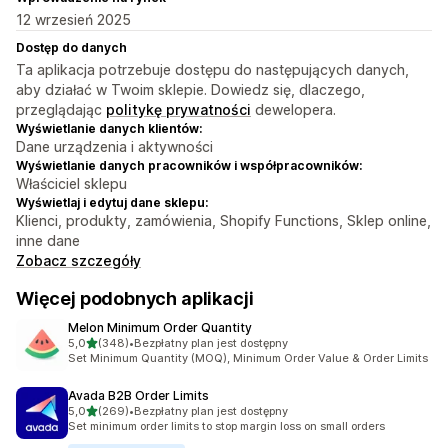
12 wrzesień 2025
Dostęp do danych
Ta aplikacja potrzebuje dostępu do następujących danych,
aby działać w Twoim sklepie. Dowiedz się, dlaczego,
przeglądając
politykę prywatności
dewelopera.
Wyświetlanie danych klientów:
Dane urządzenia i aktywności
Wyświetlanie danych pracowników i współpracowników:
Właściciel sklepu
Wyświetlaj i edytuj dane sklepu:
Klienci, produkty, zamówienia, Shopify Functions, Sklep online,
inne dane
Zobacz szczegóły
Więcej podobnych aplikacji
Melon Minimum Order Quantity
na 5 gwiazdek
5,0
(348)
•
Bezpłatny plan jest dostępny
Łączna liczba recenzji: 348
Set Minimum Quantity (MOQ), Minimum Order Value & Order Limits
Avada B2B Order Limits
na 5 gwiazdek
5,0
(269)
•
Bezpłatny plan jest dostępny
Łączna liczba recenzji: 269
Set minimum order limits to stop margin loss on small orders