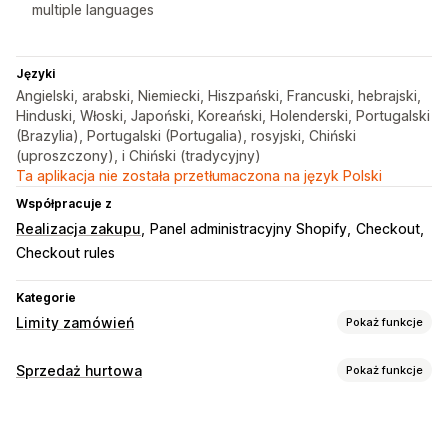
multiple languages
Języki
Angielski, arabski, Niemiecki, Hiszpański, Francuski, hebrajski,
Hinduski, Włoski, Japoński, Koreański, Holenderski, Portugalski
(Brazylia), Portugalski (Portugalia), rosyjski, Chiński
(uproszczony), i Chiński (tradycyjny)
Ta aplikacja nie została przetłumaczona na język Polski
Współpracuje z
Realizacja zakupu
Panel administracyjny Shopify
Checkout
Checkout rules
Kategorie
Limity zamówień
Pokaż funkcje
Reguły limitów
Sprzedaż hurtowa
Pokaż funkcje
Limity dla koszyka
Ilość maksymalna
Ilość minimalna
Opcje cenowe
Na podstawie czasu
Na podstawie wagi
Grupy klientów
Niestandardowe ceny
Warunki netto
Limity według ceny
Limity dla konkretnych produktów