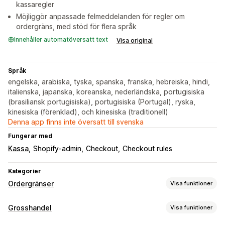
kassaregler
Möjliggör anpassade felmeddelanden för regler om
ordergräns, med stöd för flera språk
Innehåller automatöversatt text
Visa original
Språk
engelska, arabiska, tyska, spanska, franska, hebreiska, hindi,
italienska, japanska, koreanska, nederländska, portugisiska
(brasiliansk portugisiska), portugisiska (Portugal), ryska,
kinesiska (förenklad), och kinesiska (traditionell)
Denna app finns inte översatt till svenska
Fungerar med
Kassa
Shopify-admin
Checkout
Checkout rules
Kategorier
Ordergränser
Visa funktioner
Gränsregler
Grosshandel
Visa funktioner
Varukorgsbaserat
Maxkvantitet
Minimikvantitet