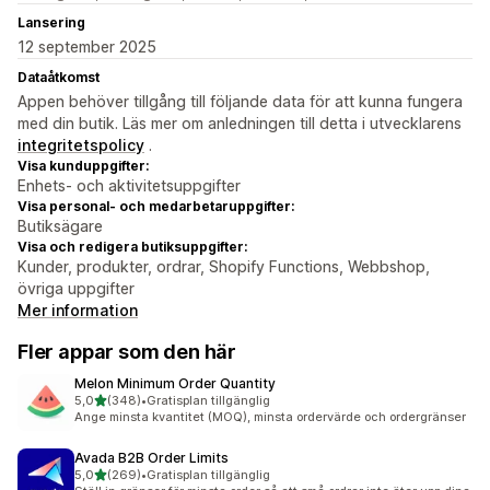
Lansering
12 september 2025
Dataåtkomst
Appen behöver tillgång till följande data för att kunna fungera
med din butik. Läs mer om anledningen till detta i utvecklarens
integritetspolicy
.
Visa kunduppgifter:
Enhets- och aktivitetsuppgifter
Visa personal- och medarbetaruppgifter:
Butiksägare
Visa och redigera butiksuppgifter:
Kunder, produkter, ordrar, Shopify Functions, Webbshop,
övriga uppgifter
Mer information
Fler appar som den här
Melon Minimum Order Quantity
av 5 stjärnor
5,0
(348)
•
Gratisplan tillgänglig
348 recensioner totalt
Ange minsta kvantitet (MOQ), minsta ordervärde och ordergränser
Avada B2B Order Limits
av 5 stjärnor
5,0
(269)
•
Gratisplan tillgänglig
269 recensioner totalt