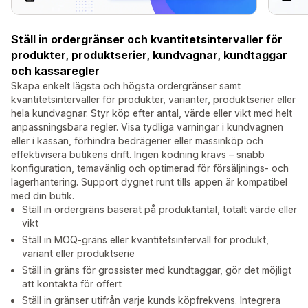
Ställ in ordergränser och kvantitetsintervaller för
produkter, produktserier, kundvagnar, kundtaggar
och kassaregler
Skapa enkelt lägsta och högsta ordergränser samt
kvantitetsintervaller för produkter, varianter, produktserier eller
hela kundvagnar. Styr köp efter antal, värde eller vikt med helt
anpassningsbara regler. Visa tydliga varningar i kundvagnen
eller i kassan, förhindra bedrägerier eller massinköp och
effektivisera butikens drift. Ingen kodning krävs – snabb
konfiguration, temavänlig och optimerad för försäljnings- och
lagerhantering. Support dygnet runt tills appen är kompatibel
med din butik.
Ställ in ordergräns baserat på produktantal, totalt värde eller
vikt
Ställ in MOQ-gräns eller kvantitetsintervall för produkt,
variant eller produktserie
Ställ in gräns för grossister med kundtaggar, gör det möjligt
att kontakta för offert
Ställ in gränser utifrån varje kunds köpfrekvens. Integrera