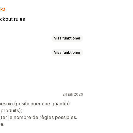
ska
ckout rules
Visa funktioner
Visa funktioner
mikvantitet
Tidbaserat
ifikt
Variantspecifik
Betalningsvillkor
Flera valutor
Kundtaggar
Geolokalisering
ning
24 juli 2026
nlighet
Leveransalternativ
besoin (positionner une quantité
ar
Aviseringar om produktsidan
produits);
Anpassade meddelanden
nter le nombre de règles possibles.
te.