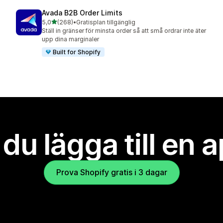
Avada B2B Order Limits
av 5 stjärnor
5,0
(268)
•
Gratisplan tillgänglig
268 recensioner totalt
Ställ in gränser för minsta order så att små ordrar inte äter
upp dina marginaler
Built for Shopify
l du lägga till en 
Prova Shopify gratis i 3 dagar