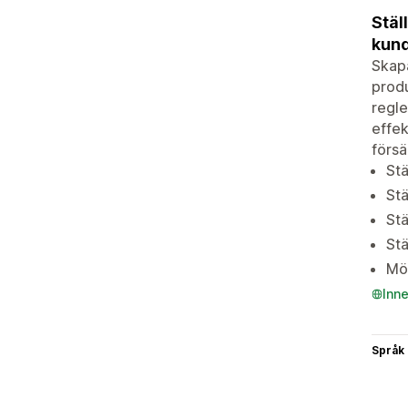
Stäl
kund
Skapa
produ
regle
effek
försä
Stä
Stä
Stä
Stä
Möj
Inn
Språk