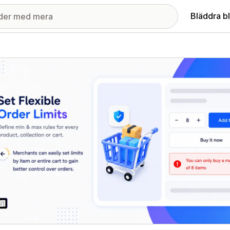
Bläddra b
ri med utvalda bilder