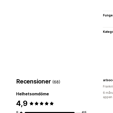
Funge
Katego
Recensioner
arboc
(68)
Frankr
6 måna
Helhetsomdöme
appen
4,9
5
65