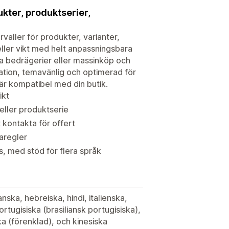
ukter, produktserier,
valler för produkter, varianter,
eller vikt med helt anpassningsbara
dra bedrägerier eller massinköp och
ration, temavänlig och optimerad för
 är kompatibel med din butik.
ikt
 eller produktserie
t kontakta för offert
saregler
, med stöd för flera språk
nska, hebreiska, hindi, italienska,
tugisiska (brasiliansk portugisiska),
ka (förenklad), och kinesiska