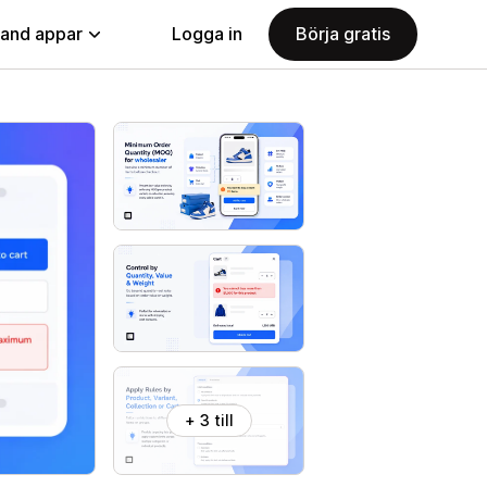
land appar
Logga in
Börja gratis
+ 3 till