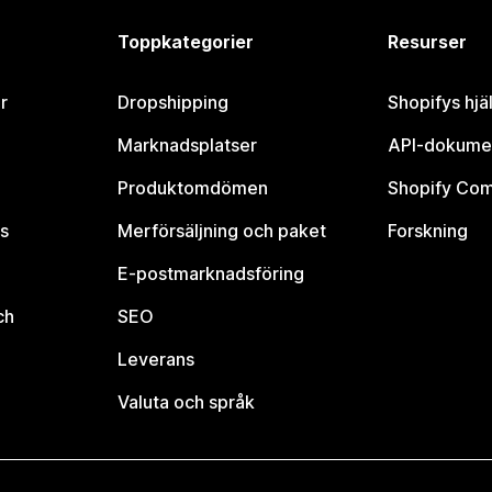
Toppkategorier
Resurser
r
Dropshipping
Shopifys hjä
Marknadsplatser
API-dokume
Produktomdömen
Shopify Co
s
Merförsäljning och paket
Forskning
E-postmarknadsföring
ch
SEO
Leverans
Valuta och språk