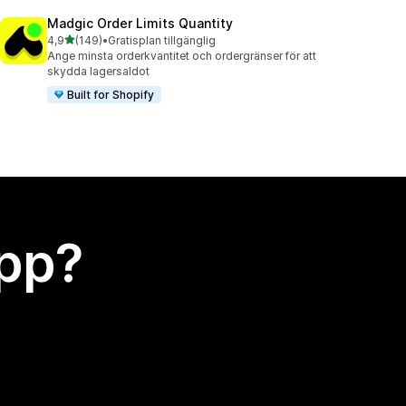
Madgic Order Limits Quantity
av 5 stjärnor
4,9
(149)
•
Gratisplan tillgänglig
149 recensioner totalt
Ange minsta orderkvantitet och ordergränser för att
skydda lagersaldot
Built for Shopify
app?