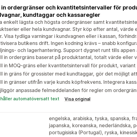
l in ordergränser och kvantitetsintervaller för prod
vagnar, kundtaggar och kassaregler
 enkelt lägsta och högsta ordergränser samt kvantitetsinter
ktserier eller hela kundvagnar. Styr köp efter antal, värde 
r. Visa tydliga varningar i kundvagnen eller i kassan, förhin
tivisera butikens drift. Ingen kodning krävs – snabb konfigu
ljnings- och lagerhantering. Support dygnet runt tills appen
ll in ordergräns baserat på produktantal, totalt värde eller v
ll in MOQ-gräns eller kvantitetsintervall för produkt, variant
ll in gräns för grossister med kundtaggar, gör det möjligt at
ll in gränser utifrån varje kunds köpfrekvens. Integrera kas
liggör anpassade felmeddelanden för regler om ordergräns
ehåller automatöversatt text
Visa original
engelska, arabiska, tyska, spanska, fra
japanska, koreanska, nederländska, por
portugisiska (Portugal), ryska, kinesis