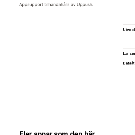
Appsupport tillhandahålls av Uppush.
Utvec
Lanse
Dataå
Fler appar som den här