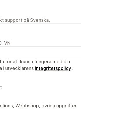
ekt support på Svenska.
0, VN
ata för att kunna fungera med din
ta i utvecklarens
integritetspolicy
.
:
nctions, Webbshop, övriga uppgifter