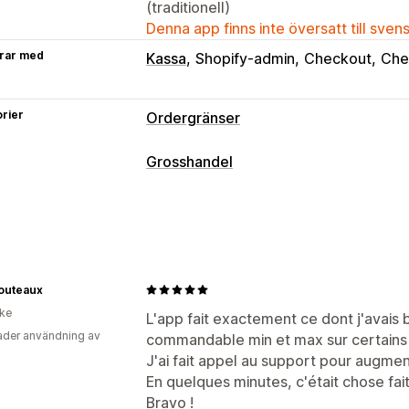
(traditionell)
Denna app finns inte översatt till sven
rar med
Kassa
Shopify-admin
Checkout
Che
rier
Ordergränser
Gränsregler
Grosshandel
Varukorgsbaserat
Maxkvantitet
Mini
Prisalternativ
Viktbaserad
Prisbaserat
Produktspec
Kundgrupper
Anpassad prissättning
Produktseriespecifikt
Köpfrekvens
Inloggning för grosshandel
Kundtagg
Leveransmetoder
Orderhantering
outeaux
Aviseringsinställningar
ike
Minimiorder
Ordergränser
Produktsy
L'app fait exactement ce dont j'avais 
Varukorgsaviseringar
Kassaavisering
der användning av
commandable min et max sur certains 
Flera valutor
Popup-fönster
Anpassat varumärke
J'ai fait appel au support pour augme
Flera språk
Översättning
En quelques minutes, c'était chose fai
Bravo !