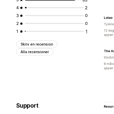
4
2
3
0
Lotao
2
0
Tyskl
12 dag
1
1
appen
Skriv en recension
The H
Alla recensioner
Storbr
8 måna
appen
Support
Resur