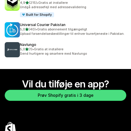
ud af 5 stjerner
4,9
(215)
•
Gratis at installere
215 anmeldelser i alt
Undgå adressefejl med adressevalidering
Built for Shopify
Universal Courier Pakistan
ud af 5 stjerner
5,0
(40)
•
Gratis abonnement tilgængeligt
40 anmeldelser i alt
Upload forsendelsesbestillinger til enhver kurertjeneste i Pakistan.
Navlungo
ud af 5 stjerner
5,0
(1)
•
Gratis at installere
1 anmeldelser i alt
Send hurtigere og smartere med Navlungo
Vil du tilføje en app?
Prøv Shopify gratis i 3 dage