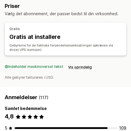
Administration af forsendelser
Priser
Ordresynkronisering
Sporing i realtid
Vælg det abonnement, der passer bedst til din virksomhed.
Brandet sporingsside
Mailnotifikationer
Ordreopdateringer
Gratis
Gratis at installere
Gebyrerne for de faktiske forsendelsesomkostninger opkræves via
din(e) UPS-konto(er)
Indeholder maskinoversat tekst
Vis oprindelig
Alle gebyrer faktureres i USD.
Anmeldelser
(117)
Samlet bedømmelse
4,8
5
109