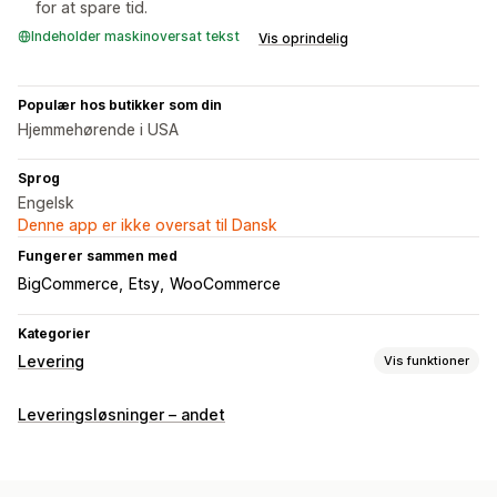
for at spare tid.
Indeholder maskinoversat tekst
Vis oprindelig
Populær hos butikker som din
Hjemmehørende i USA
Sprog
Engelsk
Denne app er ikke oversat til Dansk
Fungerer sammen med
BigCommerce
Etsy
WooCommerce
Kategorier
Levering
Vis funktioner
Labels og emballage
Leveringsløsninger – andet
Labeloprettelse
Masseudskrivning
Returlabels
Pluklister
Leveringsregler
Ordresynkronisering
Leveringspriser