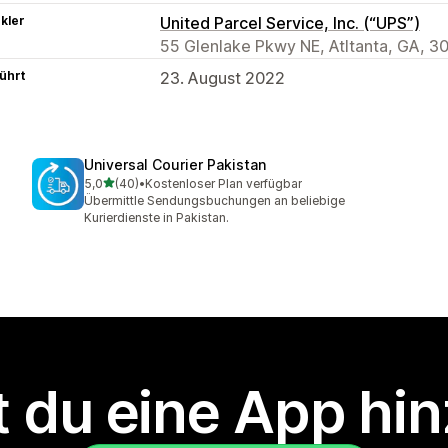
kler
United Parcel Service, Inc. (“UPS”)
55 Glenlake Pkwy NE, Atltanta, GA, 3
ührt
23. August 2022
Universal Courier Pakistan
von 5 Sternen
5,0
(40)
•
Kostenloser Plan verfügbar
40 Rezensionen insgesamt
Übermittle Sendungsbuchungen an beliebige
Kurierdienste in Pakistan.
 du eine App hi