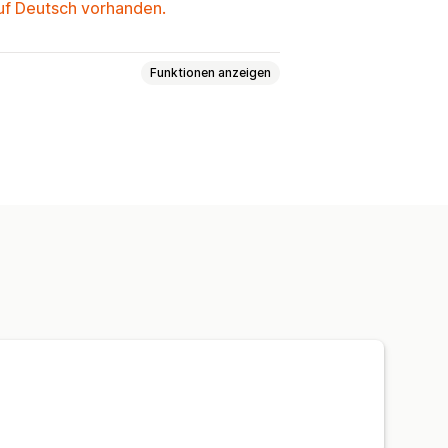
auf Deutsch vorhanden.
Funktionen anzeigen
endeetiketten
Kommissionierlisten
ng
Versandtarife
Echtzeit
Benachrichtigungen
Bestellupdates