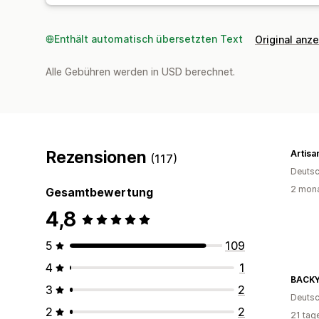
Enthält automatisch übersetzten Text
Original anz
Alle Gebühren werden in USD berechnet.
Rezensionen
Artisa
(117)
Deutsc
2 mona
Gesamtbewertung
4,8
5
109
4
1
BACK
3
2
Deutsc
2
2
21 tag