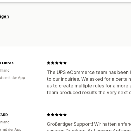
eigen
n Fibres
hland
The UPS eCommerce team has been incr
te mit der App
to our inquiries. We asked for a certai
us to create multiple rules for a mor
team produced results the very next 
YARD
hland
Großartiger Support! Wir hatten anfa
e mit der App
unseres Druckers. Auf unsere Anfrag