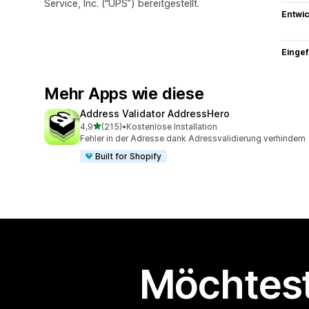
Service, Inc. (“UPS”) bereitgestellt.
Entwic
Eingef
Mehr Apps wie diese
Address Validator AddressHero
von 5 Sternen
4,9
(215)
•
Kostenlose Installation
215 Rezensionen insgesamt
Fehler in der Adresse dank Adressvalidierung verhindern
Built for Shopify
Möchtest