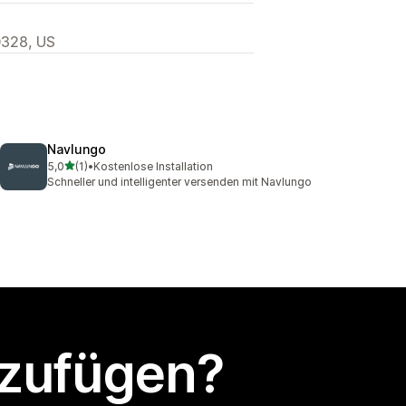
0328, US
Navlungo
von 5 Sternen
5,0
(1)
•
Kostenlose Installation
1 Rezensionen insgesamt
Schneller und intelligenter versenden mit Navlungo
nzufügen?