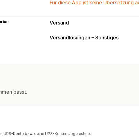
Für diese App ist keine Übersetzung 
orien
Versand
Etiketten und Verpackung
Versandlösungen – Sonstiges
Etiketterstellung
Seriendruck
Rücks
Versandregeln
Bestellsynchronisieru
Verwaltung von Lieferungen
Bestellsynchronisierung
Tracking in 
Tracking-Seite mit Branding
E-Mail-
hmen passt.
dein UPS-Konto bzw. deine UPS-Konten abgerechnet