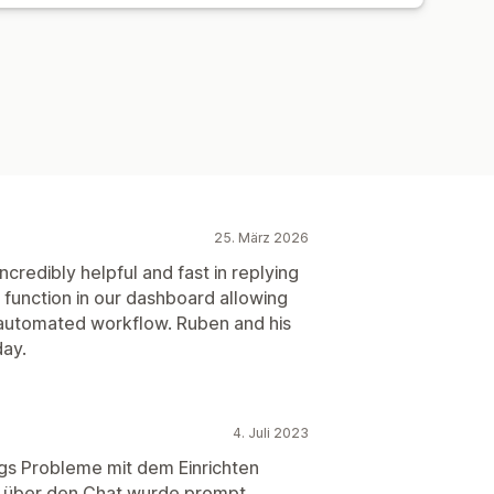
25. März 2026
edibly helpful and fast in replying
n function in our dashboard allowing
e automated workflow. Ruben and his
day.
4. Juli 2023
ngs Probleme mit dem Einrichten
e über den Chat wurde prompt