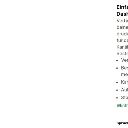
Einf
Das
Verbi
deine
druc
für d
Kanäl
Beste
Ver
Be
me
Kan
Äuß
Sta
Ent
Sprac