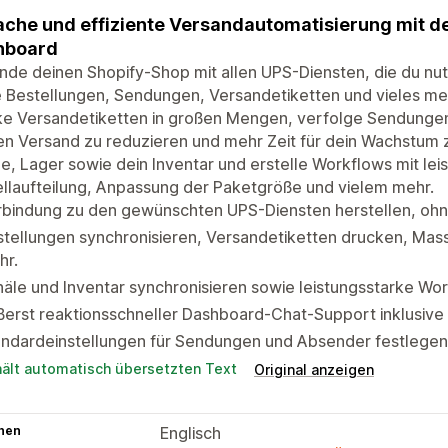
ache und effiziente Versandautomatisierung mit
hboard
nde deinen Shopify-Shop mit allen UPS-Diensten, die du nu
 Bestellungen, Sendungen, Versandetiketten und vieles meh
ke Versandetiketten in großen Mengen, verfolge Sendunge
en Versand zu reduzieren und mehr Zeit für dein Wachstum z
e, Lager sowie dein Inventar und erstelle Workflows mit le
llaufteilung, Anpassung der Paketgröße und vielem mehr.
bindung zu den gewünschten UPS-Diensten herstellen, ohne
stellungen synchronisieren, Versandetiketten drucken, Ma
hr.
äle und Inventar synchronisieren sowie leistungsstarke Wor
erst reaktionsschneller Dashboard-Chat-Support inklusive
ndardeinstellungen für Sendungen und Absender festlegen,
hält automatisch übersetzten Text
Original anzeigen
hen
Englisch