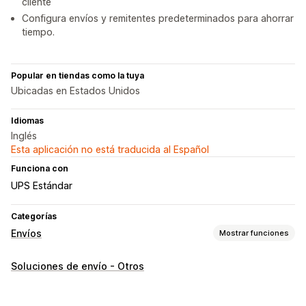
cliente
Configura envíos y remitentes predeterminados para ahorrar
tiempo.
Popular en tiendas como la tuya
Ubicadas en Estados Unidos
Idiomas
Inglés
Esta aplicación no está traducida al Español
Funciona con
UPS Estándar
Categorías
Envíos
Mostrar funciones
Etiquetas y embalaje
Soluciones de envío - Otros
Creación de etiquetas
Impresión masiva
Etiquetas de devolución
Listas de recogida