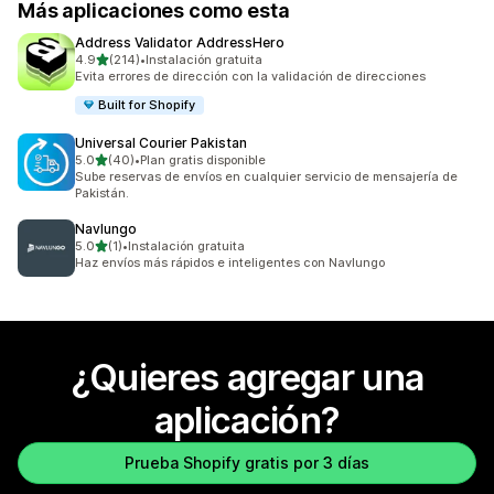
Más aplicaciones como esta
Address Validator AddressHero
de 5 estrellas
4.9
(214)
•
Instalación gratuita
214 reseñas en total
Evita errores de dirección con la validación de direcciones
Built for Shopify
Universal Courier Pakistan
de 5 estrellas
5.0
(40)
•
Plan gratis disponible
40 reseñas en total
Sube reservas de envíos en cualquier servicio de mensajería de
Pakistán.
Navlungo
de 5 estrellas
5.0
(1)
•
Instalación gratuita
1 reseñas en total
Haz envíos más rápidos e inteligentes con Navlungo
¿Quieres agregar una
aplicación?
Prueba Shopify gratis por 3 días