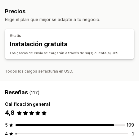
Reglas de envío
Sincronización de pedidos
Precios
Tarifas de envío
Elige el plan que mejor se adapte a tu negocio.
Gestión de envíos
Sincronización de pedidos
Seguimiento en tiempo real
Gratis
Página de seguimiento de promoción de marca
Instalación gratuita
Notificaciones de correo electrónico
Los gastos de envío se cargarán a través de su(s) cuenta(s) UPS
Actualizaciones de pedidos
Todos los cargos se facturan en USD.
Reseñas
(117)
Calificación general
4,8
5
109
4
1