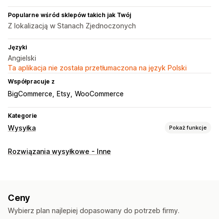
Popularne wśród sklepów takich jak Twój
Z lokalizacją w Stanach Zjednoczonych
Języki
Angielski
Ta aplikacja nie została przetłumaczona na język Polski
Współpracuje z
BigCommerce
Etsy
WooCommerce
Kategorie
Wysyłka
Pokaż funkcje
Etykiety i opakowanie
Rozwiązania wysyłkowe - Inne
Tworzenie etykiet
Drukowanie zbiorcze
Etykiety zwrotne
Listy kompletacyjne
Zasady wysyłki
Synchronizacja zamówień
Stawki wysyłki
Ceny
Zarządzanie przesyłkami
Wybierz plan najlepiej dopasowany do potrzeb firmy.