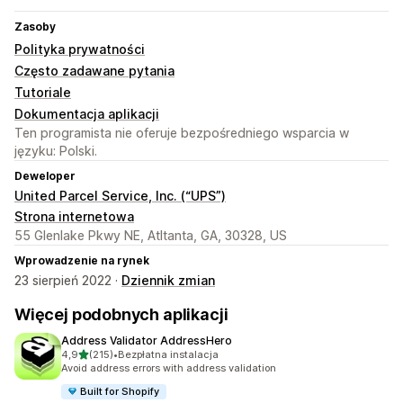
Zasoby
Polityka prywatności
Często zadawane pytania
Tutoriale
Dokumentacja aplikacji
Ten programista nie oferuje bezpośredniego wsparcia w
języku: Polski.
Deweloper
United Parcel Service, Inc. (“UPS”)
Strona internetowa
55 Glenlake Pkwy NE, Atltanta, GA, 30328, US
Wprowadzenie na rynek
23 sierpień 2022 ·
Dziennik zmian
Więcej podobnych aplikacji
Address Validator AddressHero
na 5 gwiazdek
4,9
(215)
•
Bezpłatna instalacja
Łączna liczba recenzji: 215
Avoid address errors with address validation
Built for Shopify