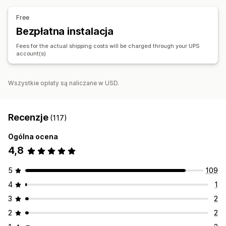
Synchronizacja zamówień
Śledzenie w czasie rzeczywistym
Free
Strona śledzenia z własną marką
Powiadomienia e-mail
Bezpłatna instalacja
Aktualizacje zamówienia
Fees for the actual shipping costs will be charged through your UPS
account(s)
Wszystkie opłaty są naliczane w USD.
Recenzje
(117)
Ogólna ocena
4,8
5
109
4
1
3
2
2
2