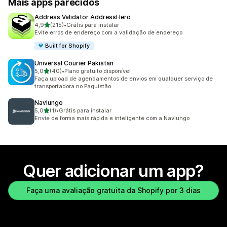
Mais apps parecidos
Address Validator AddressHero
de 5 estrelas
4,9
(215)
•
Grátis para instalar
215 avaliações ao todo
Evite erros de endereço com a validação de endereço
Built for Shopify
Universal Courier Pakistan
de 5 estrelas
5,0
(40)
•
Plano gratuito disponível
40 avaliações ao todo
Faça upload de agendamentos de envios em qualquer serviço de
transportadora no Paquistão.
Navlungo
de 5 estrelas
5,0
(1)
•
Grátis para instalar
1 avaliações ao todo
Envie de forma mais rápida e inteligente com a Navlungo
Quer adicionar um app?
Faça uma avaliação gratuita da Shopify por 3 dias