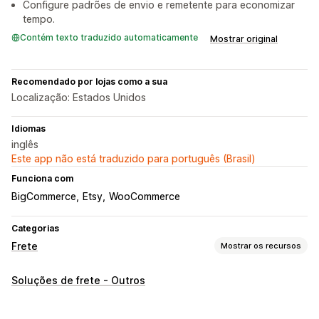
Configure padrões de envio e remetente para economizar
tempo.
Contém texto traduzido automaticamente
Mostrar original
Recomendado por lojas como a sua
Localização: Estados Unidos
Idiomas
inglês
Este app não está traduzido para português (Brasil)
Funciona com
BigCommerce
Etsy
WooCommerce
Categorias
Frete
Mostrar os recursos
Etiquetas e embalagem
Soluções de frete - Outros
Criação de etiqueta
Impressão em massa
Etiquetas de devolução
Listas de seleção