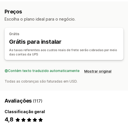
Regras de frete
Sincronização de pedidos
Taxas de frete
Preços
Gerenciamento de remessas
Escolha o plano ideal para o negócio.
Sincronização de pedidos
Acompanhamento em tempo real
Grátis
Página de rastreamento com a marca
Grátis para instalar
Notificações por e-mail
Atualizações de pedidos
As taxas referentes aos custos reais de frete serão cobradas por meio
das contas da UPS
Contém texto traduzido automaticamente
Mostrar original
Todas as cobranças são faturadas em USD.
Avaliações
(117)
Classificação geral
4,8