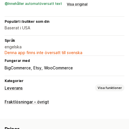
Innehåller automatöversatt text
Visa original
Populärt i butiker som din
Baserat i USA
Språk
engelska
Denna app finns inte översatt till svenska
Fungerar med
BigCommerce
Etsy
WooCommerce
Kategorier
Leverans
Visa funktioner
Etiketter och förpackningsmaterial
Fraktlösningar – övrigt
Etikettskapande
Tryckning i bulk
Retursedlar
Plocklista
Fraktregler
Ordersynkronisering
Fraktkostnader
Leveranshantering