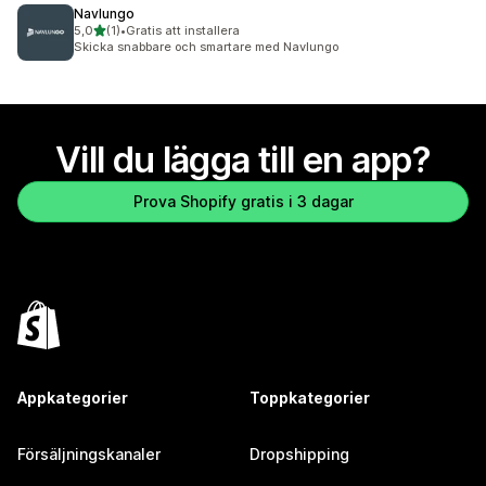
Navlungo
av 5 stjärnor
5,0
(1)
•
Gratis att installera
1 recensioner totalt
Skicka snabbare och smartare med Navlungo
Vill du lägga till en app?
Prova Shopify gratis i 3 dagar
Appkategorier
Toppkategorier
Försäljningskanaler
Dropshipping