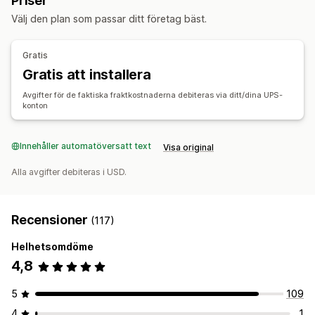
Priser
Ordersynkronisering
Spårning i realtid
Välj den plan som passar ditt företag bäst.
Varumärkesanpassad spårningssida
E-postaviseringar
Orderuppdateringar
Gratis
Gratis att installera
Avgifter för de faktiska fraktkostnaderna debiteras via ditt/dina UPS-
konton
Innehåller automatöversatt text
Visa original
Alla avgifter debiteras i USD.
Recensioner
(117)
Helhetsomdöme
4,8
5
109
4
1