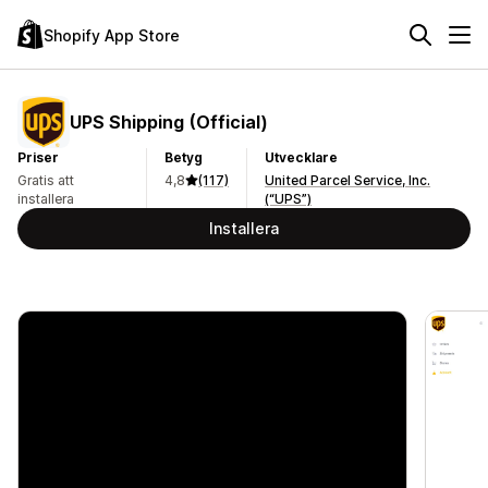
Shopify App Store
UPS Shipping (Official)
Priser
Betyg
Utvecklare
Gratis att
4,8
(117)
United Parcel Service, Inc.
installera
(“UPS”)
Installera