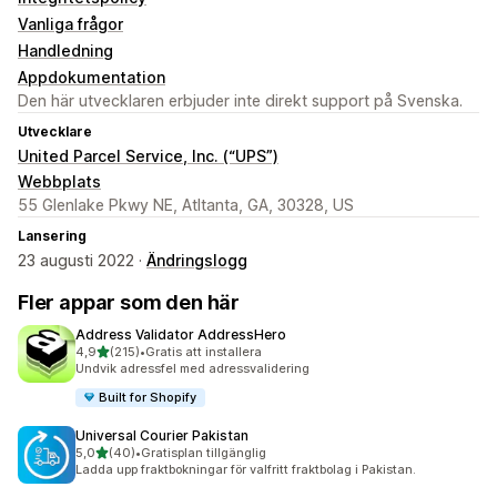
Vanliga frågor
Handledning
Appdokumentation
Den här utvecklaren erbjuder inte direkt support på Svenska.
Utvecklare
United Parcel Service, Inc. (“UPS”)
Webbplats
55 Glenlake Pkwy NE, Atltanta, GA, 30328, US
Lansering
23 augusti 2022 ·
Ändringslogg
Fler appar som den här
Address Validator AddressHero
av 5 stjärnor
4,9
(215)
•
Gratis att installera
215 recensioner totalt
Undvik adressfel med adressvalidering
Built for Shopify
Universal Courier Pakistan
av 5 stjärnor
5,0
(40)
•
Gratisplan tillgänglig
40 recensioner totalt
Ladda upp fraktbokningar för valfritt fraktbolag i Pakistan.