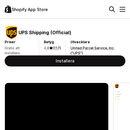
Shopify App Store
UPS Shipping (Official)
Priser
Betyg
Utvecklare
Gratis att
4,8
(117)
United Parcel Service, Inc.
installera
(“UPS”)
Installera