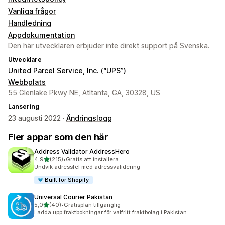
Vanliga frågor
Handledning
Appdokumentation
Den här utvecklaren erbjuder inte direkt support på Svenska.
Utvecklare
United Parcel Service, Inc. (“UPS”)
Webbplats
55 Glenlake Pkwy NE, Atltanta, GA, 30328, US
Lansering
23 augusti 2022 ·
Ändringslogg
Fler appar som den här
Address Validator AddressHero
av 5 stjärnor
4,9
(215)
•
Gratis att installera
215 recensioner totalt
Undvik adressfel med adressvalidering
Built for Shopify
Universal Courier Pakistan
av 5 stjärnor
5,0
(40)
•
Gratisplan tillgänglig
40 recensioner totalt
Ladda upp fraktbokningar för valfritt fraktbolag i Pakistan.