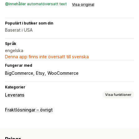
Innehåller automatöversatt text
Visa original
Populärt i butiker som din
Baserat i USA
Språk
engelska
Denna app finns inte översatt till svenska
Fungerar med
BigCommerce
Etsy
WooCommerce
Kategorier
Leverans
Visa funktioner
Etiketter och förpackningsmaterial
Fraktlösningar – övrigt
Etikettskapande
Tryckning i bulk
Retursedlar
Plocklista
Fraktregler
Ordersynkronisering
Fraktkostnader
Leveranshantering