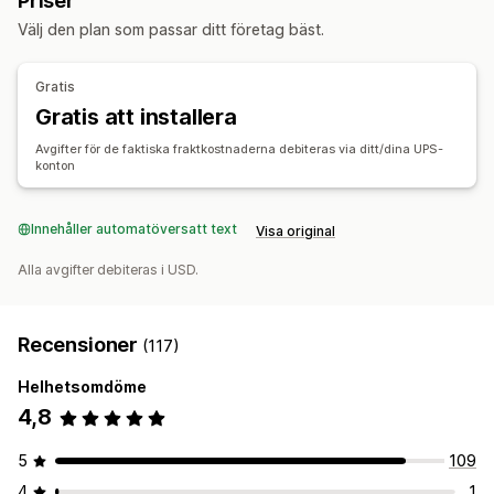
Priser
Ordersynkronisering
Spårning i realtid
Välj den plan som passar ditt företag bäst.
Varumärkesanpassad spårningssida
E-postaviseringar
Orderuppdateringar
Gratis
Gratis att installera
Avgifter för de faktiska fraktkostnaderna debiteras via ditt/dina UPS-
konton
Innehåller automatöversatt text
Visa original
Alla avgifter debiteras i USD.
Recensioner
(117)
Helhetsomdöme
4,8
5
109
4
1