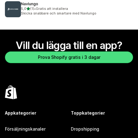
Navlungo
av 5 stjärnor
5,0
(1)
•
Gratis att installera
1 recensioner totalt
Skicka snabbare och smartare med Navlungo
Vill du lägga till en app?
Prova Shopify gratis i 3 dagar
Appkategorier
Toppkategorier
Försäljningskanaler
Dropshipping